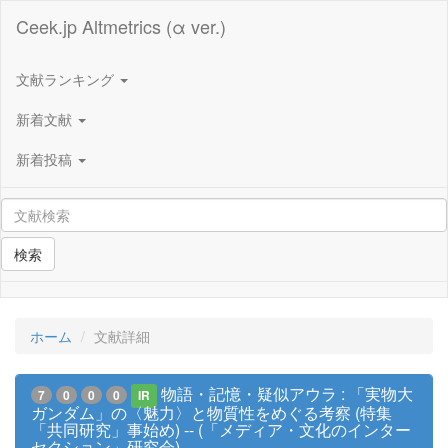
Ceek.jp Altmetrics (α ver.)
文献ランキング
新着文献
新着投稿
検索
ホーム
文献詳細
物語・記憶・疑似アウラ : 「実物大
7
0
0
0
IR
ガンダム」の〈魅力〉と物質性をめぐる考察 (特集
「共同研究」事始め) -- (「メディア・文化のインター
セクション」研究会)