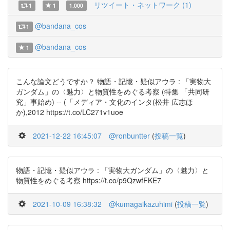
リツイート・ネットワーク (1)
1
1
1.000
@bandana_cos
1
@bandana_cos
1
こんな論文どうですか？ 物語・記憶・疑似アウラ : 「実物大
ガンダム」の〈魅力〉と物質性をめぐる考察 (特集 「共同研
究」事始め) -- (「メディア・文化のインタ(松井 広志ほ
か),2012 https://t.co/LC271v1uoe
2021-12-22 16:45:07
@ronbuntter
(
投稿一覧
)
物語・記憶・疑似アウラ : 「実物大ガンダム」の〈魅力〉と
物質性をめぐる考察 https://t.co/p9QzwfFKE7
2021-10-09 16:38:32
@kumagaikazuhimi
(
投稿一覧
)