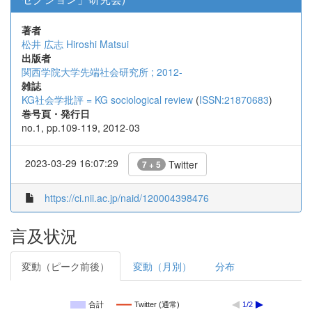
著者
松井 広志
Hiroshi Matsui
出版者
関西学院大学先端社会研究所 ; 2012-
雑誌
KG社会学批評 = KG sociological review
(
ISSN:21870683
)
巻号頁・発行日
no.1, pp.109-119, 2012-03
2023-03-29 16:07:29
Twitter
7 + 5
https://ci.nii.ac.jp/naid/120004398476
言及状況
変動（ピーク前後）
変動（月別）
分布
合計
Twitter (通常)
1/2