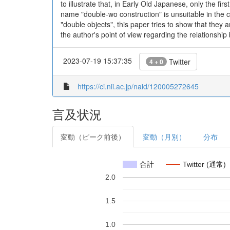
to illustrate that, in Early Old Japanese, only the fi
name "double-wo construction" is unsuitable in the 
"double objects", this paper tries to show that they
the author's point of view regarding the relationshi
2023-07-19 15:37:35
Twitter
4 + 0
https://ci.nii.ac.jp/naid/120005272645
言及状況
変動（ピーク前後）
変動（月別）
分布
合計
Twitter (通常)
2.0
1.5
1.0