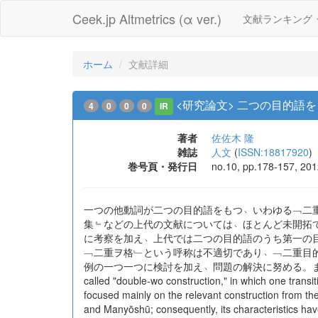
Ceek.jp Altmetrics (α ver.)
文献ランキング
ホーム
文献詳細
<研究論文> 二つの目的語を
4
0
0
0
IR
著者
佐佐木 隆
雑誌
人文
(
ISSN:18817920
)
巻号頁・発行日
no.10, pp.178-157, 20
一つの他動詞が二つの目的語をもつ﹆いわゆる﹁二
集﹄などの上代の文献については﹆ほとんど未開拓
に考察を加え﹆上代では二つの目的語のうち第一の
﹁二重ヲ格﹂という呼称は不適切であり﹆﹁二重目
例の一つ一つに検討を加え﹆問題の解決に努める。ま
called "double-wo construction," in which one transi
focused mainly on the relevant construction from the
and Manyōshū; consequently, its characteristics have