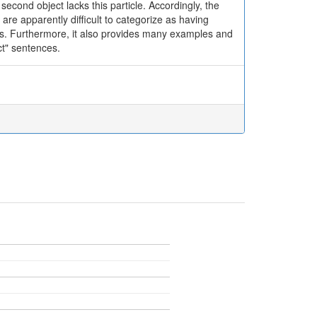
 second object lacks this particle. Accordingly, the
re apparently difficult to categorize as having
ases. Furthermore, it also provides many examples and
ct" sentences.