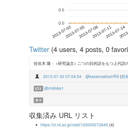
0.5
0.0
2013-07-08
2013-07-11
2013-07-14
2013
2013-07-02
2013-07-05
Twitter
(4 users, 4 posts, 0 favori
佐佐木 隆 - <研究論文> 二つの目的語をもつ上代語の構文 : 助
2013-07-30 07:04:54
@kasamashoinRS
(
投
@midoka1
3
0
収集済み URL リスト
https://ci.nii.ac.jp/naid/120005272645
(4)