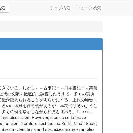
検索
ウェブ検索
ニュース検索
てきている。しかし﹆﹃古事記﹄﹃日本書紀﹄﹃萬葉
上代の文献を徹底的に調査したうえで﹆多くの実例
特徴が認められることを明らかにする。上代の場合は
するのに困難を伴う例があるが﹆本稿ではそのような
の例を挙示しながら私見を述べる。The so-
on and discussion. However, studies so far have
n ancient literature such as the Kojiki, Nihon Shoki,
 examines ancient texts and discusses many examples