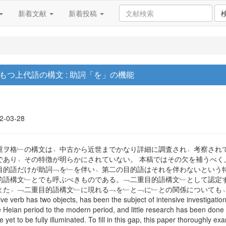
新着文献
新着投稿
もつ上代語の構文 : 助詞「を」の機能
12-03-28
重ヲ格﹂の構文は﹆中古から近世までかなり詳細に調査され﹆考察され
であり﹆その特徴が明らかにされていない。 本稿ではその欠を補うべく
目的語だけが助詞﹁を﹂を伴い﹆第二の目的語はそれを伴わないという
的語構文﹂とでも呼ぶべきものである。﹁二重目的語構文﹂として認定
た﹆﹁二重目的語構文﹂に現れる﹁を﹂と﹁に﹂との関係についても﹆多く
tive verb has two objects, has been the subject of intensive investigati
 Heian period to the modern period, and little research has been done o
 yet to be fully illuminated. To fill in this gap, this paper thoroughly