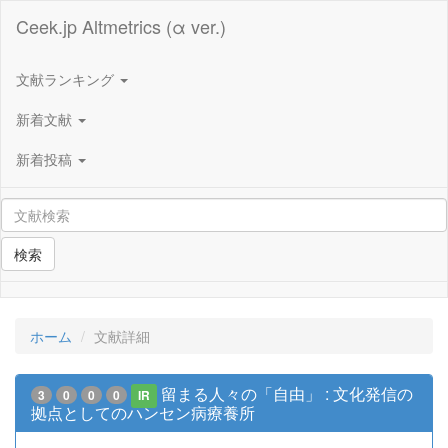
Ceek.jp Altmetrics (α ver.)
文献ランキング
新着文献
新着投稿
検索
ホーム
文献詳細
留まる人々の「自由」 : 文化発信の
3
0
0
0
IR
拠点としてのハンセン病療養所