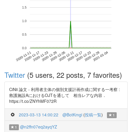
1.5
1.0
0.5
0.0
2020-12-29
2020-11-11
2020-11-29
2020-12-17
2021-01-04
2020-11-17
2020-12-05
2020-12-23
2020-11-23
2020-12-11
Twitter
(5 users, 22 posts, 7 favorites)
CiNii 論文 - 利用者主体の個別支援計画作成に関する一考察 :
救護施設AにおけるOJTを通して 相当レアな内容．
https://t.co/ZNYhMF072R
2023-03-13 14:00:22
@BotKmgi
(
投稿一覧
)
1
@n2ffn07eq2ayqYZ
1