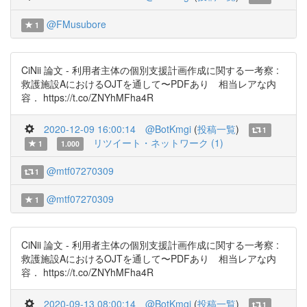
@FMusubore
1
CiNii 論文 - 利用者主体の個別支援計画作成に関する一考察 :
救護施設AにおけるOJTを通して〜PDFあり 相当レアな内
容． https://t.co/ZNYhMFha4R
2020-12-09 16:00:14
@BotKmgi
(
投稿一覧
)
1
リツイート・ネットワーク (1)
1
1.000
@mtf07270309
1
@mtf07270309
1
CiNii 論文 - 利用者主体の個別支援計画作成に関する一考察 :
救護施設AにおけるOJTを通して〜PDFあり 相当レアな内
容． https://t.co/ZNYhMFha4R
2020-09-13 08:00:14
@BotKmgi
(
投稿一覧
)
1