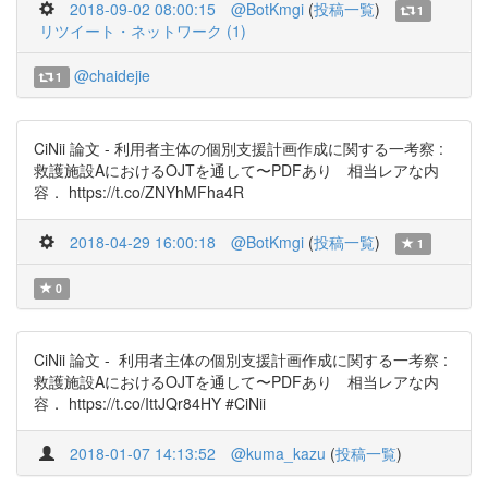
2018-09-02 08:00:15
@BotKmgi
(
投稿一覧
)
1
リツイート・ネットワーク (1)
@chaidejie
1
CiNii 論文 - 利用者主体の個別支援計画作成に関する一考察 :
救護施設AにおけるOJTを通して〜PDFあり 相当レアな内
容． https://t.co/ZNYhMFha4R
2018-04-29 16:00:18
@BotKmgi
(
投稿一覧
)
1
0
CiNii 論文 - 利用者主体の個別支援計画作成に関する一考察 :
救護施設AにおけるOJTを通して〜PDFあり 相当レアな内
容． https://t.co/IttJQr84HY #CiNii
2018-01-07 14:13:52
@kuma_kazu
(
投稿一覧
)