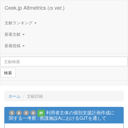
Ceek.jp Altmetrics (α ver.)
文献ランキング
新着文献
新着投稿
検索
ホーム
文献詳細
利用者主体の個別支援計画作成に
5
0
0
0
IR
関する一考察 : 救護施設AにおけるOJTを通して