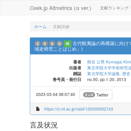
Ceek.jp Altmetrics (α ver.)
文献ランキング
ホーム
文献詳細
古代蝦夷論の再構築に向けて
2
0
0
0
IR
域史研究ことはじめ」)
著者
熊谷 公男
Kumagai Kim
出版者
東北学院大学学術研究
雑誌
東北学院大学論集. 歴
巻号頁・発行日
no.50, pp.1-20, 2013
2023-03-04 08:07:40
Twitter
2 + 0
https://ci.nii.ac.jp/naid/120005592743
言及状況