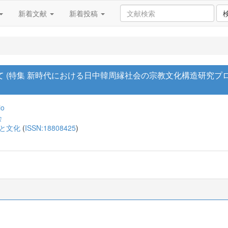
新着文献
新着投稿
 (特集 新時代における日中韓周縁社会の宗教文化構造研究プロジ
io
会
史と文化
(
ISSN:18808425
)