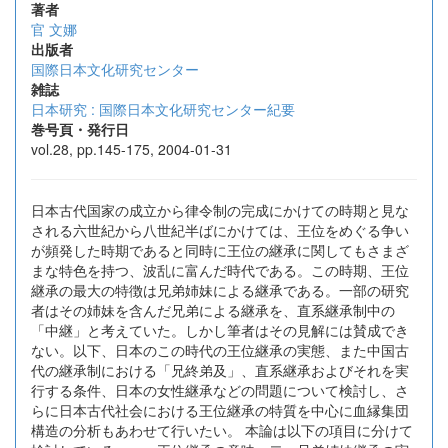
著者
官 文娜
出版者
国際日本文化研究センター
雑誌
日本研究 : 国際日本文化研究センター紀要
巻号頁・発行日
vol.28, pp.145-175, 2004-01-31
日本古代国家の成立から律令制の完成にかけての時期と見な
される六世紀から八世紀半ばにかけては、王位をめぐる争い
が頻発した時期であると同時に王位の継承に関してもさまざ
まな特色を持つ、波乱に富んだ時代である。この時期、王位
継承の最大の特徴は兄弟姉妹による継承である。一部の研究
者はその姉妹を含んだ兄弟による継承を、直系継承制中の
「中継」と考えていた。しかし筆者はその見解には賛成でき
ない。以下、日本のこの時代の王位継承の実態、また中国古
代の継承制における「兄終弟及」、直系継承およびそれを実
行する条件、日本の女性継承などの問題について検討し、さ
らに日本古代社会における王位継承の特質を中心に血縁集団
構造の分析もあわせて行いたい。 本論は以下の項目に分けて