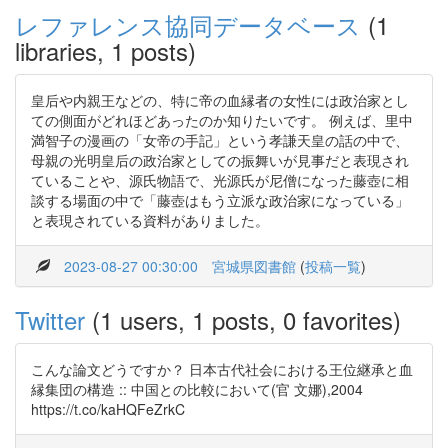
レファレンス協同データベース
(1
libraries, 1 posts)
皇后や内親王などの、特に帝の血縁者の女性には政治家とし
ての側面がどれほどあったのか知りたいです。 例えば、里中
満智子の漫画の「女帝の手記」という孝謙天皇の話の中で、
母親の光明皇后の政治家としての振舞いが見事だと表現され
ていることや、源氏物語で、光源氏が尼僧になった藤壺に相
談する場面の中で「藤壺はもう立派な政治家になっている」
と表現されている資料がありました。
2023-08-27 00:30:00
宮城県図書館
(
投稿一覧
)
Twitter
(1 users, 1 posts, 0 favorites)
こんな論文どうですか？ 日本古代社会における王位継承と血
縁集団の構造 :: 中国との比較において(官 文娜),2004
https://t.co/kaHQFeZrkC