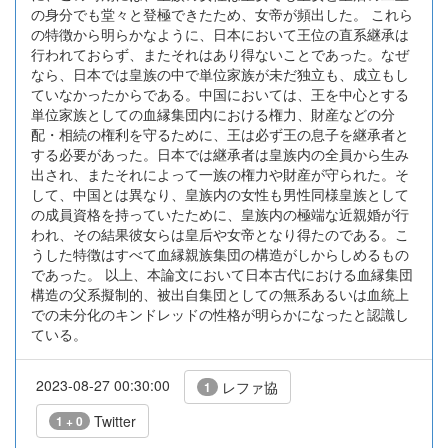
の身分でも堂々と登極できたため、女帝が頻出した。 これら
の特徴から明らかなように、日本において王位の直系継承は
行われておらず、またそれはあり得ないことであった。なぜ
なら、日本では皇族の中で単位家族が未だ独立も、成立もし
ていなかったからである。中国においては、王を中心とする
単位家族としての血縁集団内における権力、財産などの分
配・相続の権利を守るために、王は必ず王の息子を継承者と
する必要があった。日本では継承者は皇族内の全員から生み
出され、またそれによって一族の権力や財産が守られた。そ
して、中国とは異なり、皇族内の女性も男性同様皇族として
の成員資格を持っていたために、皇族内の極端な近親婚が行
われ、その結果彼女らは皇后や女帝となり得たのである。こ
うした特徴はすべて血縁親族集団の構造がしからしめるもの
であった。 以上、本論文において日本古代における血縁集団
構造の父系擬制的、被出自集団としての無系あるいは血統上
での未分化のキンドレッドの性格が明らかになったと認識し
ている。
2023-08-27 00:30:00
レファ協
1
Twitter
1 + 0