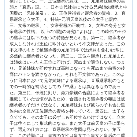
検討している。一、王位継承の意味、二、兄弟姉妹継承の実
態と「直系」説、1、日本古代社会における兄弟姉妹継承と中
国殷の「兄終弟及」、2、王位候補者と継承者の資格、3、直
系継承と立太子、4、持統~元明天皇以後の立太子と譲位、
三、女帝の継承、1、女帝登極の正統性、2、女帝の身分と女
帝継承の性格。 以上の問題の研究によれば、この時代の王位
の継承には以下の五つの特徴が見られる。第一に、継承者が
成人しなければ王位に即けないという不文律があった。この
不文律のもとで被継承者の兄弟(日本では姉妹も含む)は常に
必然的に継承者となった。第二に、王位を継承した兄弟また
は姉妹はいったん王位に即けば、死ぬまで譲位しない。つま
り、兄弟姉妹が即位すれば高齢になっても死ぬまで前帝の後
裔にバトンを渡さなかった。それも不文律であった。このよ
うに日本において兄弟姉妹による継承は、直系継承制のもと
での一時的な補助としての「中継」とは異なるものであっ
た。第三に、伝統に則り、勇力豪族の合議によって継承者を
推戴していた習慣があるため、合議される継承者の範囲は被
継承者の子だけではなく、兄弟姉妹および彼らの子も含む皇
族内の全員が王位継承の資格を持っている。第四に、太子を
立てても、その太子は必ずしも即位するわけではなく、立太
子は往々にして形式的になる。また太子は前天皇の子に限ら
ず、選定の仕方には、直系継承の意図は見られない。第五
に、この時期には、皇族の女性は皇女でも皇女と皇后の二重