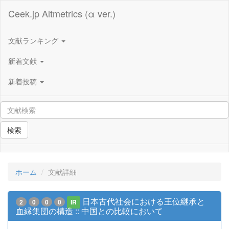
Ceek.jp Altmetrics (α ver.)
文献ランキング
新着文献
新着投稿
検索
ホーム
文献詳細
日本古代社会における王位継承と
2
0
0
0
IR
血縁集団の構造 :: 中国との比較において