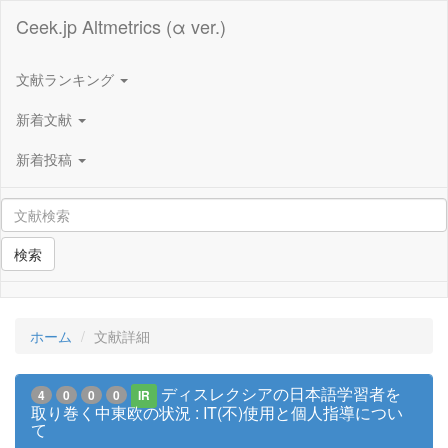
Ceek.jp Altmetrics (α ver.)
文献ランキング
新着文献
新着投稿
検索
ホーム
文献詳細
ディスレクシアの日本語学習者を
4
0
0
0
IR
取り巻く中東欧の状況 : IT(不)使用と個人指導につい
て