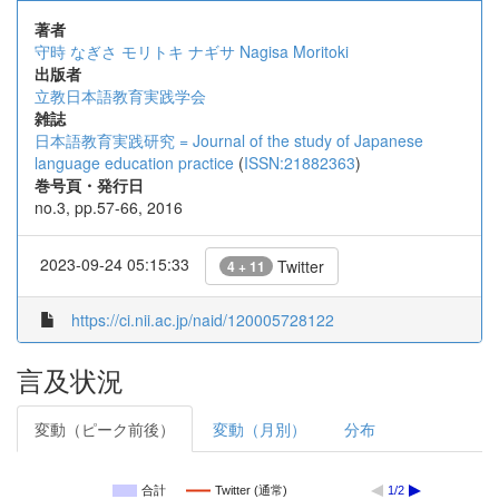
著者
守時 なぎさ
モリトキ ナギサ
Nagisa Moritoki
出版者
立教日本語教育実践学会
雑誌
日本語教育実践研究 = Journal of the study of Japanese
language education practice
(
ISSN:21882363
)
巻号頁・発行日
no.3, pp.57-66, 2016
2023-09-24 05:15:33
Twitter
4 + 11
https://ci.nii.ac.jp/naid/120005728122
言及状況
変動（ピーク前後）
変動（月別）
分布
合計
Twitter (通常)
1/2