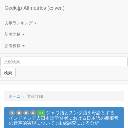
Ceek.jp Altmetrics (α ver.)
文献ランキング
新着文献
新着投稿
検索
ホーム
文献詳細
ジャワ語とスンダ語を母語とする
3
0
0
0
IR
インドネシア人日本語学習者における日本語の摩擦音
の音声的実現について : 生成調査による分析