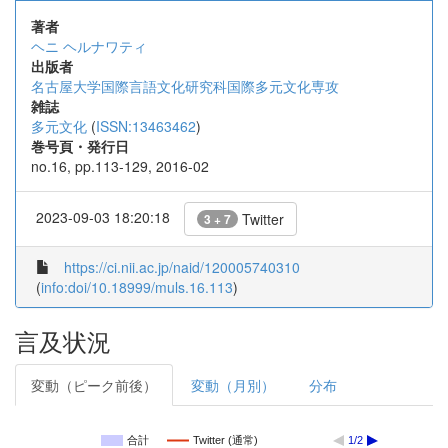
著者
ヘニ ヘルナワティ
出版者
名古屋大学国際言語文化研究科国際多元文化専攻
雑誌
多元文化
(
ISSN:13463462
)
巻号頁・発行日
no.16, pp.113-129, 2016-02
2023-09-03 18:20:18
Twitter
3 + 7
https://ci.nii.ac.jp/naid/120005740310
(
info:doi/10.18999/muls.16.113
)
言及状況
変動（ピーク前後）
変動（月別）
分布
合計
Twitter (通常)
1/2