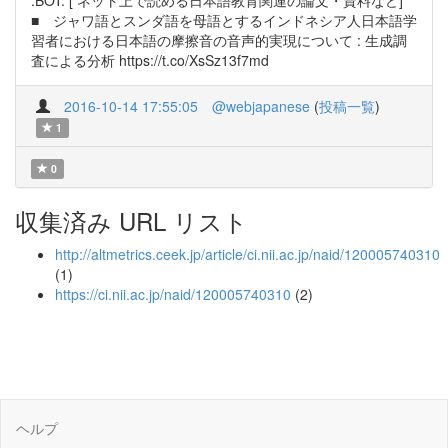
:BOT: [ ネット上で読める日本語教育関連の論文・資料など]
■ ジャワ語とスンダ語を母語とするインドネシア人日本語学
習者における日本語の摩擦音の音声的実現について : 生成調
査による分析 https://t.co/XsSz13f7md
2016-10-14 17:55:05
@webjapanese
(
投稿一覧
)
1
0
収集済み URL リスト
http://altmetrics.ceek.jp/article/ci.nii.ac.jp/naid/120005740310
(1)
https://ci.nii.ac.jp/naid/120005740310
(2)
ヘルプ