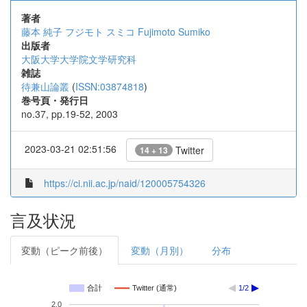
著者
藤本 純子
フジモト スミコ
Fujimoto Sumiko
出版者
大阪大学大学院文学研究科
雑誌
待兼山論叢
(
ISSN:03874818
)
巻号頁・発行日
no.37, pp.19-52, 2003
2023-03-21 02:51:56
Twitter
14 + 13
https://ci.nii.ac.jp/naid/120005754326
言及状況
変動（ピーク前後）
変動（月別）
分布
合計
Twitter (通常)
1/2
2.0