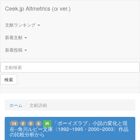
Ceek.jp Altmetrics (α ver.)
文献ランキング
新着文献
新着投稿
検索
ホーム
文献詳細
「ボーイズラブ」小説の変化と現
14
0
0
0
IR
在--角川ルビー文庫〈1992~1995・2000~2003〉作品
の比較分析から