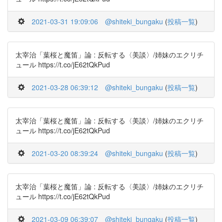
2021-03-31 19:09:06
@shiteki_bungaku
(
投稿一覧
)
太宰治「葉桜と魔笛」論 : 反転する〈美談〉/姉妹のエクリチ
ュール https://t.co/jE62tQkPud
2021-03-28 06:39:12
@shiteki_bungaku
(
投稿一覧
)
太宰治「葉桜と魔笛」論 : 反転する〈美談〉/姉妹のエクリチ
ュール https://t.co/jE62tQkPud
2021-03-20 08:39:24
@shiteki_bungaku
(
投稿一覧
)
太宰治「葉桜と魔笛」論 : 反転する〈美談〉/姉妹のエクリチ
ュール https://t.co/jE62tQkPud
2021-03-09 06:39:07
@shiteki_bungaku
(
投稿一覧
)