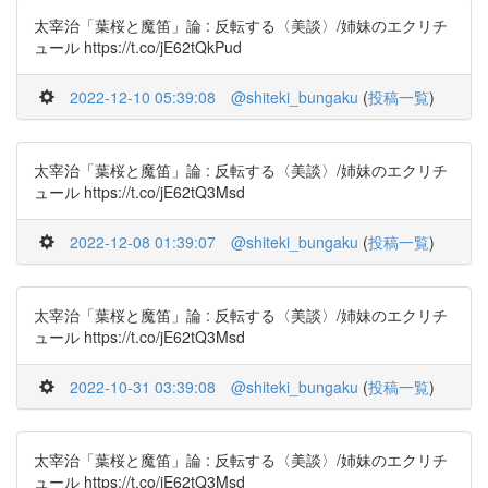
太宰治「葉桜と魔笛」論 : 反転する〈美談〉/姉妹のエクリチ
ュール https://t.co/jE62tQkPud
2022-12-10 05:39:08
@shiteki_bungaku
(
投稿一覧
)
太宰治「葉桜と魔笛」論 : 反転する〈美談〉/姉妹のエクリチ
ュール https://t.co/jE62tQ3Msd
2022-12-08 01:39:07
@shiteki_bungaku
(
投稿一覧
)
太宰治「葉桜と魔笛」論 : 反転する〈美談〉/姉妹のエクリチ
ュール https://t.co/jE62tQ3Msd
2022-10-31 03:39:08
@shiteki_bungaku
(
投稿一覧
)
太宰治「葉桜と魔笛」論 : 反転する〈美談〉/姉妹のエクリチ
ュール https://t.co/jE62tQ3Msd