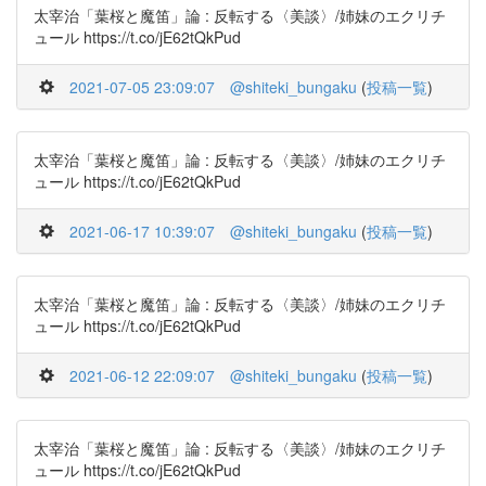
太宰治「葉桜と魔笛」論 : 反転する〈美談〉/姉妹のエクリチ
ュール https://t.co/jE62tQkPud
2021-07-05 23:09:07
@shiteki_bungaku
(
投稿一覧
)
太宰治「葉桜と魔笛」論 : 反転する〈美談〉/姉妹のエクリチ
ュール https://t.co/jE62tQkPud
2021-06-17 10:39:07
@shiteki_bungaku
(
投稿一覧
)
太宰治「葉桜と魔笛」論 : 反転する〈美談〉/姉妹のエクリチ
ュール https://t.co/jE62tQkPud
2021-06-12 22:09:07
@shiteki_bungaku
(
投稿一覧
)
太宰治「葉桜と魔笛」論 : 反転する〈美談〉/姉妹のエクリチ
ュール https://t.co/jE62tQkPud