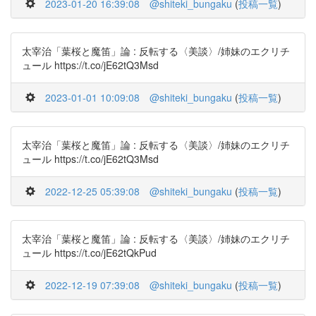
2023-01-20 16:39:08
@shiteki_bungaku
(
投稿一覧
)
太宰治「葉桜と魔笛」論 : 反転する〈美談〉/姉妹のエクリチ
ュール https://t.co/jE62tQ3Msd
2023-01-01 10:09:08
@shiteki_bungaku
(
投稿一覧
)
太宰治「葉桜と魔笛」論 : 反転する〈美談〉/姉妹のエクリチ
ュール https://t.co/jE62tQ3Msd
2022-12-25 05:39:08
@shiteki_bungaku
(
投稿一覧
)
太宰治「葉桜と魔笛」論 : 反転する〈美談〉/姉妹のエクリチ
ュール https://t.co/jE62tQkPud
2022-12-19 07:39:08
@shiteki_bungaku
(
投稿一覧
)