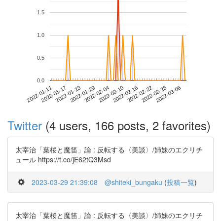
1.5
1.0
0.5
0.0
2022-02-28
2022-01-11
2022-01-29
2022-02-16
2022-03-06
2022-01-17
2022-02-04
2022-02-22
2022-01-23
2022-02-10
Twitter
(4 users, 166 posts, 2 favorites)
太宰治「葉桜と魔笛」論 : 反転する〈美談〉/姉妹のエクリチ
ュール https://t.co/jE62tQ3Msd
2023-03-29 21:39:08
@shiteki_bungaku
(
投稿一覧
)
太宰治「葉桜と魔笛」論 : 反転する〈美談〉/姉妹のエクリチ