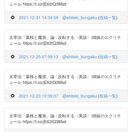
ュール https://t.co/jE62tQ3Msd
2021-12-31 14:39:08
@shiteki_bungaku
(
投稿一覧
)
太宰治「葉桜と魔笛」論 : 反転する〈美談〉/姉妹のエクリチ
ュール https://t.co/jE62tQ3Msd
2021-12-25 07:39:13
@shiteki_bungaku
(
投稿一覧
)
太宰治「葉桜と魔笛」論 : 反転する〈美談〉/姉妹のエクリチ
ュール https://t.co/jE62tQ3Msd
2021-12-23 10:39:07
@shiteki_bungaku
(
投稿一覧
)
太宰治「葉桜と魔笛」論 : 反転する〈美談〉/姉妹のエクリチ
ュール https://t.co/jE62tQ3Msd