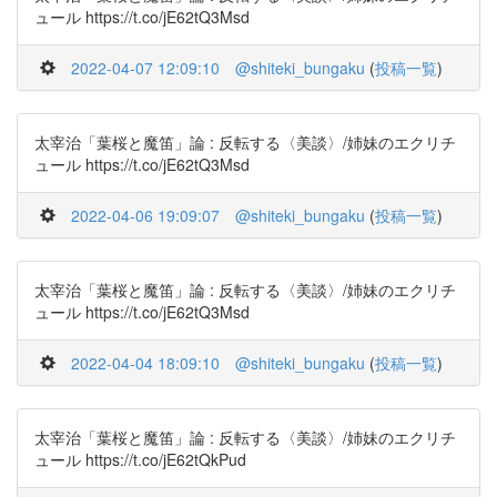
ュール https://t.co/jE62tQ3Msd
2022-04-07 12:09:10
@shiteki_bungaku
(
投稿一覧
)
太宰治「葉桜と魔笛」論 : 反転する〈美談〉/姉妹のエクリチ
ュール https://t.co/jE62tQ3Msd
2022-04-06 19:09:07
@shiteki_bungaku
(
投稿一覧
)
太宰治「葉桜と魔笛」論 : 反転する〈美談〉/姉妹のエクリチ
ュール https://t.co/jE62tQ3Msd
2022-04-04 18:09:10
@shiteki_bungaku
(
投稿一覧
)
太宰治「葉桜と魔笛」論 : 反転する〈美談〉/姉妹のエクリチ
ュール https://t.co/jE62tQkPud