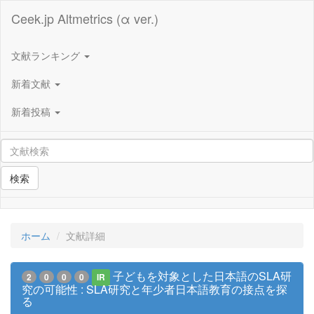
Ceek.jp Altmetrics (α ver.)
文献ランキング
新着文献
新着投稿
検索
ホーム
文献詳細
子どもを対象とした日本語のSLA研
2
0
0
0
IR
究の可能性 : SLA研究と年少者日本語教育の接点を探
る