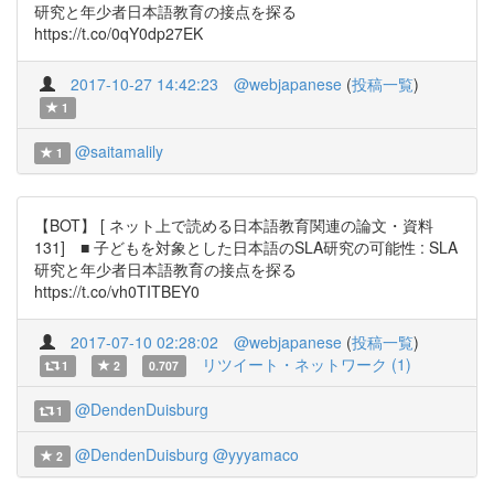
研究と年少者日本語教育の接点を探る
https://t.co/0qY0dp27EK
2017-10-27 14:42:23
@webjapanese
(
投稿一覧
)
1
@saitamalily
1
【BOT】 [ ネット上で読める日本語教育関連の論文・資料
131] ■ 子どもを対象とした日本語のSLA研究の可能性 : SLA
研究と年少者日本語教育の接点を探る
https://t.co/vh0TITBEY0
2017-07-10 02:28:02
@webjapanese
(
投稿一覧
)
リツイート・ネットワーク (1)
1
2
0.707
@DendenDuisburg
1
@DendenDuisburg
@yyyamaco
2