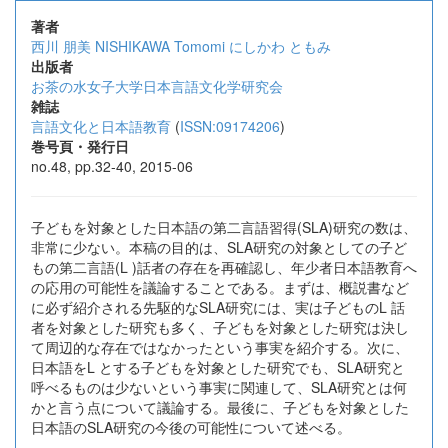
著者
西川 朋美
NISHIKAWA Tomomi
にしかわ ともみ
出版者
お茶の水女子大学日本言語文化学研究会
雑誌
言語文化と日本語教育
(
ISSN:09174206
)
巻号頁・発行日
no.48, pp.32-40, 2015-06
子どもを対象とした日本語の第二言語習得(SLA)研究の数は、
非常に少ない。本稿の目的は、SLA研究の対象としての子ど
もの第二言語(L )話者の存在を再確認し、年少者日本語教育へ
の応用の可能性を議論することである。まずは、概説書など
に必ず紹介される先駆的なSLA研究には、実は子どものL 話
者を対象とした研究も多く、子どもを対象とした研究は決し
て周辺的な存在ではなかったという事実を紹介する。次に、
日本語をL とする子どもを対象とした研究でも、SLA研究と
呼べるものは少ないという事実に関連して、SLA研究とは何
かと言う点について議論する。最後に、子どもを対象とした
日本語のSLA研究の今後の可能性について述べる。