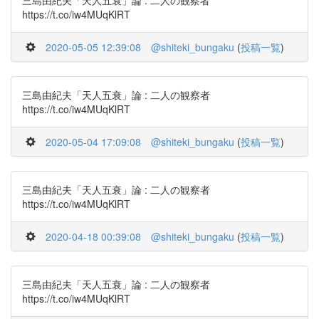
三島由紀夫「天人五衰」論 : 二人の観察者
https://t.co/iw4MUqKlRT
2020-05-05 12:39:08
@shiteki_bungaku
(
投稿一覧
)
三島由紀夫「天人五衰」論 : 二人の観察者
https://t.co/iw4MUqKlRT
2020-05-04 17:09:08
@shiteki_bungaku
(
投稿一覧
)
三島由紀夫「天人五衰」論 : 二人の観察者
https://t.co/iw4MUqKlRT
2020-04-18 00:39:08
@shiteki_bungaku
(
投稿一覧
)
三島由紀夫「天人五衰」論 : 二人の観察者
https://t.co/iw4MUqKlRT