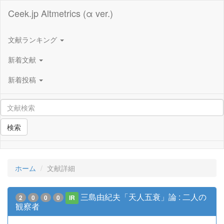
Ceek.jp Altmetrics (α ver.)
文献ランキング
新着文献
新着投稿
検索
ホーム
文献詳細
三島由紀夫「天人五衰」論 : 二人の
2
0
0
0
IR
観察者