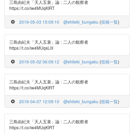
三島由紀夫「天人五衰」論 : 二人の観察者
https://t.co/iw4MUqKlRT
2019-05-03 15:09:10
@shiteki_bungaku
(
投稿一覧
)
三島由紀夫「天人五衰」論 : 二人の観察者
https://t.co/iw4MUqsL0l
2019-05-02 06:09:12
@shiteki_bungaku
(
投稿一覧
)
三島由紀夫「天人五衰」論 : 二人の観察者
https://t.co/iw4MUqKlRT
2019-04-07 12:09:10
@shiteki_bungaku
(
投稿一覧
)
三島由紀夫「天人五衰」論 : 二人の観察者
https://t.co/iw4MUqKlRT