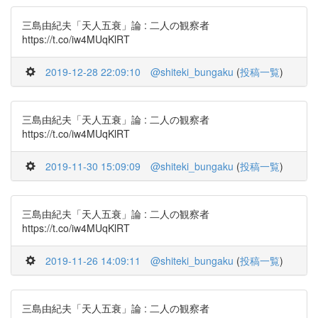
三島由紀夫「天人五衰」論 : 二人の観察者
https://t.co/iw4MUqKlRT
2019-12-28 22:09:10
@shiteki_bungaku
(
投稿一覧
)
三島由紀夫「天人五衰」論 : 二人の観察者
https://t.co/iw4MUqKlRT
2019-11-30 15:09:09
@shiteki_bungaku
(
投稿一覧
)
三島由紀夫「天人五衰」論 : 二人の観察者
https://t.co/iw4MUqKlRT
2019-11-26 14:09:11
@shiteki_bungaku
(
投稿一覧
)
三島由紀夫「天人五衰」論 : 二人の観察者