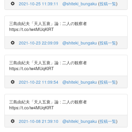
2021-10-25 11:39:11
@shiteki_bungaku
(
投稿一覧
)
三島由紀夫「天人五衰」論 : 二人の観察者
https://t.co/iw4MUqKlRT
2021-10-23 22:09:09
@shiteki_bungaku
(
投稿一覧
)
三島由紀夫「天人五衰」論 : 二人の観察者
https://t.co/iw4MUqKlRT
2021-10-22 11:09:54
@shiteki_bungaku
(
投稿一覧
)
三島由紀夫「天人五衰」論 : 二人の観察者
https://t.co/iw4MUqKlRT
2021-10-08 21:39:10
@shiteki_bungaku
(
投稿一覧
)