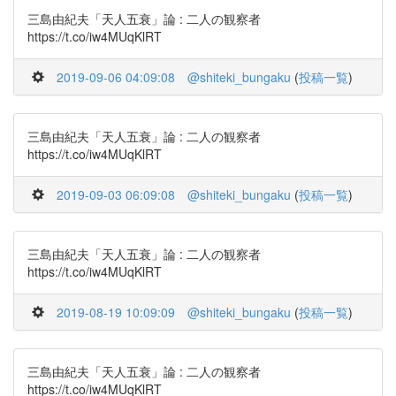
三島由紀夫「天人五衰」論 : 二人の観察者
https://t.co/iw4MUqKlRT
2019-09-06 04:09:08
@shiteki_bungaku
(
投稿一覧
)
三島由紀夫「天人五衰」論 : 二人の観察者
https://t.co/iw4MUqKlRT
2019-09-03 06:09:08
@shiteki_bungaku
(
投稿一覧
)
三島由紀夫「天人五衰」論 : 二人の観察者
https://t.co/iw4MUqKlRT
2019-08-19 10:09:09
@shiteki_bungaku
(
投稿一覧
)
三島由紀夫「天人五衰」論 : 二人の観察者
https://t.co/iw4MUqKlRT