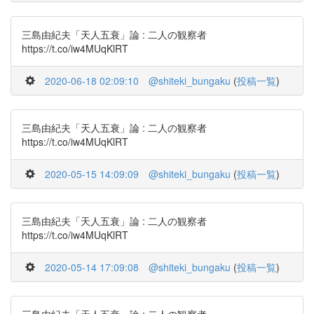
三島由紀夫「天人五衰」論 : 二人の観察者
https://t.co/iw4MUqKlRT
2020-06-18 02:09:10
@shiteki_bungaku
(
投稿一覧
)
三島由紀夫「天人五衰」論 : 二人の観察者
https://t.co/iw4MUqKlRT
2020-05-15 14:09:09
@shiteki_bungaku
(
投稿一覧
)
三島由紀夫「天人五衰」論 : 二人の観察者
https://t.co/iw4MUqKlRT
2020-05-14 17:09:08
@shiteki_bungaku
(
投稿一覧
)