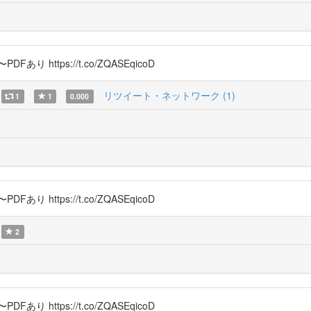
 https://t.co/ZQASEqicoD
リツイート・ネットワーク (1)
1
1
0.000
 https://t.co/ZQASEqicoD
2
 https://t.co/ZQASEqicoD