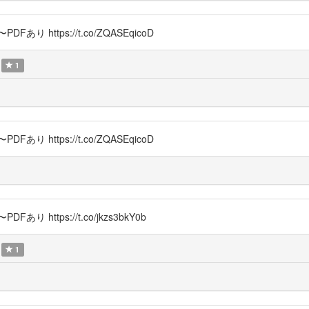
 https://t.co/ZQASEqicoD
1
 https://t.co/ZQASEqicoD
 https://t.co/jkzs3bkY0b
1