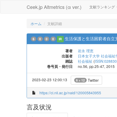
Ceek.jp Altmetrics (α ver.)
文献ランキング
ホーム
文献詳細
生活保護と生活困窮者自立
6
0
0
0
IR
著者
岩永 理恵
出版者
日本女子大学 社会福祉
雑誌
社会福祉
(
ISSN:028830
巻号頁・発行日
no.56, pp.25-47, 2015
2023-02-23 12:00:13
Twitter
6 + 12
https://ci.nii.ac.jp/naid/120005843955
言及状況