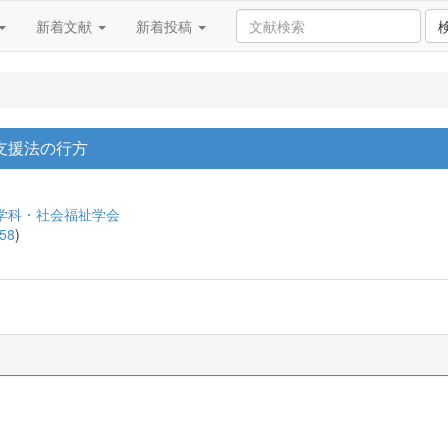
新着文献
新着投稿
支援法の行方
学科・社会福祉学会
58
)