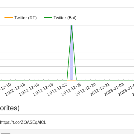
Twitter (RT)
Twitter (Bot)
2022-12-31
2023-01-03
2023-01
-12-10
2
2022-12-13
2022-12-16
2022-12-19
2022-12-22
2022-12-25
2022-12-28
orites)
//t.co/ZQASEqAlCL