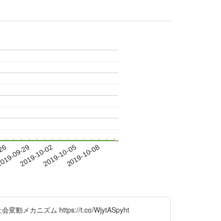
-26
019-09-29
2019-10-02
2019-10-05
2019-10-08
https://t.co/WjytASpyht