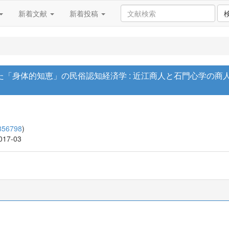
新着文献
新着投稿
た「身体的知恵」の民俗認知経済学 : 近江商人と石門心学の
856798
)
2017-03