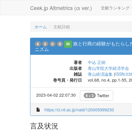
Ceek.jp Altmetrics (α ver.)
文献ランキング
ホーム
文献詳細
旅と行商の経験がもたらし
6
0
0
0
IR
ニズム
著者
中込 正樹
出版者
青山学院大学経済学会
雑誌
青山経済論集
(
ISSN:03
巻号頁・発行日
vol.68, no.4, pp.1-55, 
2023-04-02 22:07:30
Twitter
6 + 3
https://ci.nii.ac.jp/naid/120005999230
言及状況