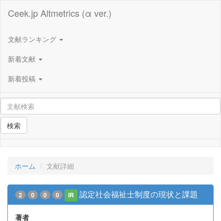
Ceek.jp Altmetrics (α ver.)
文献ランキング
新着文献
新着投稿
検索
ホーム
文献詳細
認定社会福祉士制度の現状と課題
2
0
0
0
IR
著者