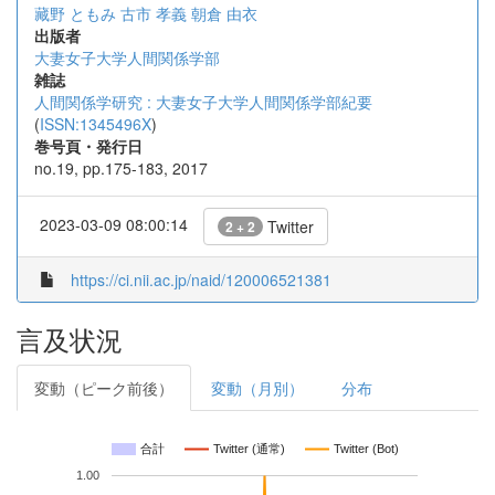
藏野 ともみ
古市 孝義
朝倉 由衣
出版者
大妻女子大学人間関係学部
雑誌
人間関係学研究 : 大妻女子大学人間関係学部紀要
(
ISSN:1345496X
)
巻号頁・発行日
no.19, pp.175-183, 2017
2023-03-09 08:00:14
Twitter
2 + 2
https://ci.nii.ac.jp/naid/120006521381
言及状況
変動（ピーク前後）
変動（月別）
分布
合計
Twitter (通常)
Twitter (Bot)
1.00