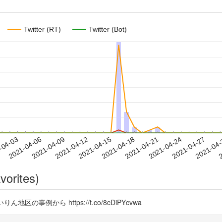
Twitter (RT)
Twitter (Bot)
2021-04-24
2021-04-27
2021-04
-04-03
2
2021-04-06
2021-04-09
2021-04-12
2021-04-15
2021-04-18
2021-04-21
vorites)
地区の事例から https://t.co/8cDiPYcvwa