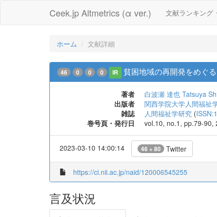
Ceek.jp Altmetrics (α ver.)
文献ランキング
ホーム
文献詳細
貧困地域の再開発をめぐるジ
46
0
0
0
IR
著者
白波瀬 達也
Tatsuya Sh
出版者
関西学院大学人間福祉
雑誌
人間福祉学研究
(
ISSN:
巻号頁・発行日
vol.10, no.1, pp.79-90,
2023-03-10 14:00:14
Twitter
46 + 80
https://ci.nii.ac.jp/naid/120006545255
言及状況