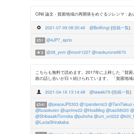
CiNii 論文 - 貧困地域の再開発をめぐるジレンマ : あいりん地
2021-07-09 08:30:46
@BotKmgi
(
投稿一覧
)
@4JP7_aprio
1
@28_ynm
@morir1227
@naokurone9670
3
こちらも無料で読めます。2017年に上梓した『貧
政の話し合いが日々続けられています。 「貧困地域の再開発をめ
2021-04-16 13:14:48
@tawaki79
(
投稿一覧
)
@peaceJP0303
@1pandemic3
@TaniTakuo
41
@busokuten
@uprime22
@HosiMeg
@cao58020
@
@ShibasakiTomoka
@puhoha
@uni_uni222
@ichi_
@LuciaShirakaba