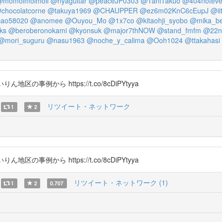
momoimoimoii
@nyaguitar
@peaceJP0303
@TaniTakuo
@404noteve
chocolatcorne
@takuya1969
@CHAUPPER
@ez6m02KnC6cEupJ
@ii
ao58020
@anomee
@Ouyou_Mo
@1x7co
@kitaohji_syobo
@mika_be
ks
@beroberonokami
@kyonsuk
@major7thNOW
@stand_fmfm
@22n
@mori_suguru
@nasu1963
@noche_y_calima
@Ooh1024
@ttakahasi
区の事例から https://t.co/8cDiPYtyya
リツイート・ネットワーク
1
2
区の事例から https://t.co/8cDiPYtyya
リツイート・ネットワーク (1)
1
2
0.707