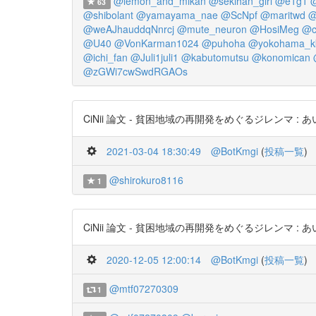
@lemon_and_mikan
@sekihan_girl
@e1g1
@
63
@shibolant
@yamayama_nae
@ScNpf
@maritwd
@
@weAJhauddqNnrcj
@mute_neuron
@HosiMeg
@c
@U40
@VonKarman1024
@puhoha
@yokohama_k
@ichi_fan
@Juli1juli1
@kabutomutsu
@konomican
@zGWi7cwSwdRGAOs
CiNii 論文 - 貧困地域の再開発をめぐるジレンマ : あいりん地
2021-03-04 18:30:49
@BotKmgi
(
投稿一覧
)
@shirokuro8116
1
CiNii 論文 - 貧困地域の再開発をめぐるジレンマ : あいりん地
2020-12-05 12:00:14
@BotKmgi
(
投稿一覧
)
@mtf07270309
1