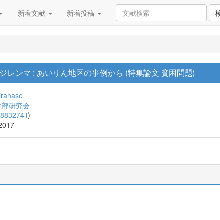
新着文献
新着投稿
レンマ : あいりん地区の事例から (特集論文 貧困問題)
irahase
学部研究会
18832741
)
 2017