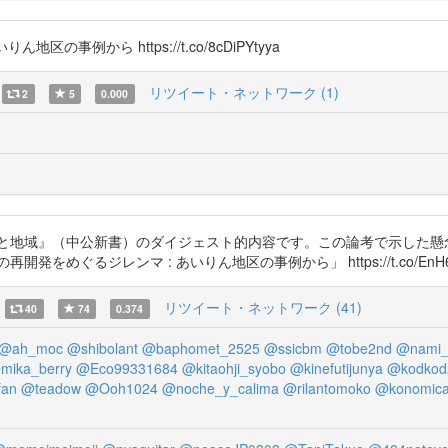
区の事例から https://t.co/8cDiPYtyya
リツイート・ネットワーク (1)
2
5
0.000
困と地域』（中公新書）のダイジェスト的内容です。この論考で示した
ぐるジレンマ : あいりん地区の事例から」 https://t.co/EnH6t
リツイート・ネットワーク (41)
40
74
0.374
@ah_moc
@shibolant
@baphomet_2525
@ssicbm
@tobe2nd
@nami_
mika_berry
@Eco99331684
@kitaohji_syobo
@kinefutijunya
@kodkod
fan
@teadow
@Ooh1024
@noche_y_calima
@rilantomoko
@konomic