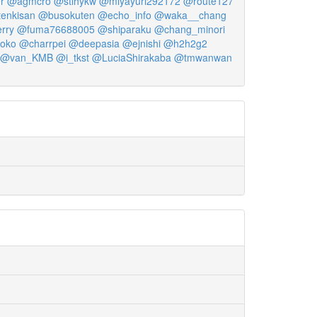
r
@agmcro
@stlhykw
@miyayuri292172
@route127
tenkisan
@busokuten
@echo_info
@waka__chang
rry
@fuma76688005
@shiparaku
@chang_minori
oko
@charrpei
@deepasia
@ejnishi
@h2h2g2
@van_KMB
@i_tkst
@LuciaShirakaba
@tmwanwan