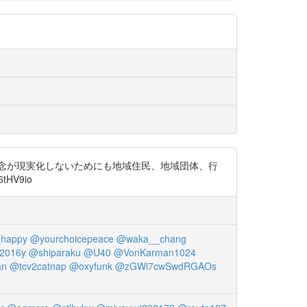
懸念が現実化しないためにも地域住民、地域団体、行
HV9io
happy
@yourchoicepeace
@waka__chang
2016y
@shiparaku
@U40
@VonKarman1024
an
@tcv2catnap
@oxyfunk
@zGWi7cwSwdRGAOs