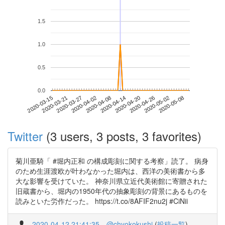
1.5
1.0
0.5
0.0
2020-05-02
2020-03-15
2020-04-02
2020-04-20
2020-05-08
2020-03-21
2020-04-08
2020-04-26
2020-03-27
2020-04-14
Twitter
(3 users, 3 posts, 3 favorites)
菊川亜騎「 #堀内正和 の構成彫刻に関する考察」読了。 病身
のため生涯渡欧が叶わなかった堀内は、西洋の美術書から多
大な影響を受けていた。 神奈川県立近代美術館に寄贈された
旧蔵書から、堀内の1950年代の抽象彫刻の背景にあるものを
読みといた労作だった。 https://t.co/8AFIF2nu2j #CiNii
2020-04-12 21:41:35
@chyokokushi
(
投稿一覧
)