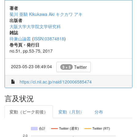
著者
菊川 亜騎
Kikukawa Aki
キクカワ アキ
出版者
大阪大学大学院文学研究科
雑誌
待兼山論叢
(
ISSN:03874818
)
巻号頁・発行日
no.51, pp.53-75, 2017
2023-05-23 08:49:04
Twitter
3 + 3
https://ci.nii.ac.jp/naid/120006585474
言及状況
変動（ピーク前後）
変動（月別）
分布
合計
Twitter (通常)
Twitter (RT)
2.0