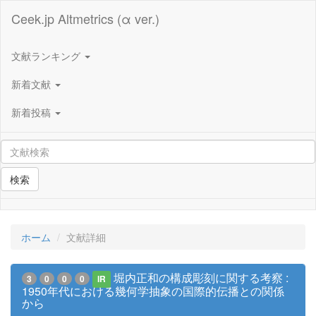
Ceek.jp Altmetrics (α ver.)
文献ランキング
新着文献
新着投稿
検索
ホーム
文献詳細
堀内正和の構成彫刻に関する考察 :
3
0
0
0
IR
1950年代における幾何学抽象の国際的伝播との関係
から