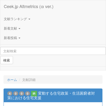
Ceek.jp Altmetrics (α ver.)
文献ランキング
新着文献
新着投稿
検索
ホーム
文献詳細
変動する住宅政策・生活困窮者対
4
0
0
0
IR
策における住宅支援