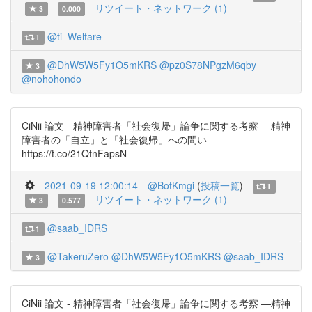
リツイート・ネットワーク (1)
3
0.000
@ti_Welfare
1
@DhW5W5Fy1O5mKRS
@pz0S78NPgzM6qby
3
@nohohondo
CiNii 論文 - 精神障害者「社会復帰」論争に関する考察 ―精神
障害者の「自立」と「社会復帰」への問い―
https://t.co/21QtnFapsN
2021-09-19 12:00:14
@BotKmgi
(
投稿一覧
)
1
リツイート・ネットワーク (1)
3
0.577
@saab_IDRS
1
@TakeruZero
@DhW5W5Fy1O5mKRS
@saab_IDRS
3
CiNii 論文 - 精神障害者「社会復帰」論争に関する考察 ―精神