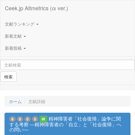
Ceek.jp Altmetrics (α ver.)
文献ランキング
新着文献
新着投稿
検索
ホーム
文献詳細
精神障害者「社会復帰」論争に関
6
0
0
0
IR
する考察 ―精神障害者の「自立」と「社会復帰」へ
の問い―