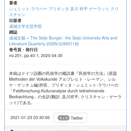
著者
シュミット-ラウバー ブリギッタ
及川 祥平
ゲーラット クリ
スチャン
出版者
成城大学文芸学部
雑誌
成城文藝 = The Seijo Bungei : the Seijo University Arts and
Literature Quarterly
(
ISSN:02865718
)
巻号頁・発行日
no.251, pp.40-1, 2020-04-30
本稿はドイツ語圏の民俗学の概説書『民俗学の方法』(原題
Methoden der Volkskunde アルブレヒト・レーマン、シル
ケ・ゲッチュ編)所収、ブリギッタ・シュミット-ラウバーの
「Feldforschung-Kulturanalyse durch teilnehmende
Beobachtung」の全訳(翻訳: 及川祥平, クリスチャン・ゲーラ
ット)である。
2021-01-23 03:30:06
Twitter
1 + 1