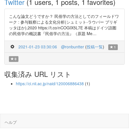
Twitter
(1 users, 1 posts, 1 favorites)
こんな論文どうですか？ 民俗学の方法としてのフィールドワ
ーク : 参与観察による文化分析(シュミット-ラウバー ブリギ
ッタほか),2020 https://t.co/nCOGIX5L7E 本稿はドイツ語圏
の民俗学の概説書『民俗学の方法』（原題 Me…
2021-01-23 03:30:06
@ronbuntter
(
投稿一覧
)
1
0
収集済み URL リスト
https://ci.nii.ac.jp/naid/120006886438
(1)
ヘルプ