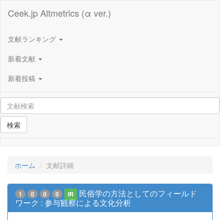
Ceek.jp Altmetrics (α ver.)
文献ランキング
新着文献
新着投稿
検索
ホーム
文献詳細
民俗学の方法としてのフィールド
1
0
0
0
IR
ワーク : 参与観察による文化分析