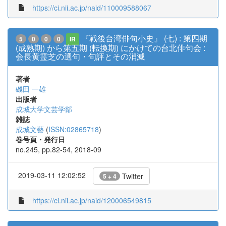
https://ci.nii.ac.jp/naid/110009588067
『戦後台湾俳句小史』 (七) : 第四期
5
0
0
0
IR
(成熟期) から第五期 (転換期) にかけての台北俳句会 :
会長黄霊芝の選句・句評とその消滅
著者
磯田 一雄
出版者
成城大学文芸学部
雑誌
成城文藝
(
ISSN:02865718
)
巻号頁・発行日
no.245, pp.82-54, 2018-09
2019-03-11 12:02:52
Twitter
5 + 4
https://ci.nii.ac.jp/naid/120006549815