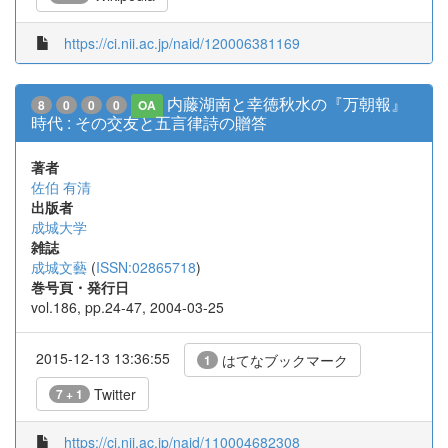
https://ci.nii.ac.jp/naid/120006381169
内藤湖南と幸徳秋水の『万朝報』
8
0
0
0
OA
時代 : その交友と五言律詩の贈答
著者
佐伯 有清
出版者
成城大学
雑誌
成城文藝
(
ISSN:02865718
)
巻号頁・発行日
vol.186, pp.24-47, 2004-03-25
2015-12-13 13:36:55
はてなブックマーク
1
Twitter
7 + 1
https://ci.nii.ac.jp/naid/110004682308