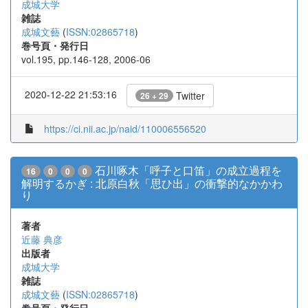
成城大学
雑誌
成城文藝
(
ISSN:02865718
)
巻号頁・発行日
vol.195, pp.146-128, 2006-06
2020-12-22 21:53:16
Twitter
26 + 29
https://ci.nii.ac.jp/naid/110006556520
石川啄木「呼子と口笛」の成立過程を
16
0
0
0
解明するかぎ : 北原白秋「思ひ出」の衝撃的なかかわ
り
著者
近藤 典彦
出版者
成城大学
雑誌
成城文藝
(
ISSN:02865718
)