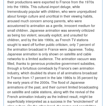
their productions were exported to France from the 1970s
into the 1990s. This cultural-import deluge, while
tremendously popular with children, who were unprejudiced
about foreign culture and uncritical in their viewing habits,
aroused much concern among parents, who were
accustomed to animation as a gentle, innocent medium for
small children. Japanese animation was severely criticized
as being too violent, sexually explicit, and unsuited for
children, and by the late 1990s, as French TV stations
sought to ward off further public criticism, only 7 percent of
the animation broadcast in France were Japanese. Today,
Japanese animation is only shown on satellite and cable
networks to a limited audience. The animation vacuum was
filled, thanks to generous protective government subsidies,
through a fortuitous comeback by France's own animation
industry, which doubled its share of all animations broadcast
in France from 17 percent in the late 1980s to 35 percent by
the early years of the 2000s. The flood of Japanese
animations of the past, and their current limited broadcasting
on satellite and cable stations, along with the revival of the
French animation industry as the indirect result, might be
superficially interpreted as a success in the "encirclement" of