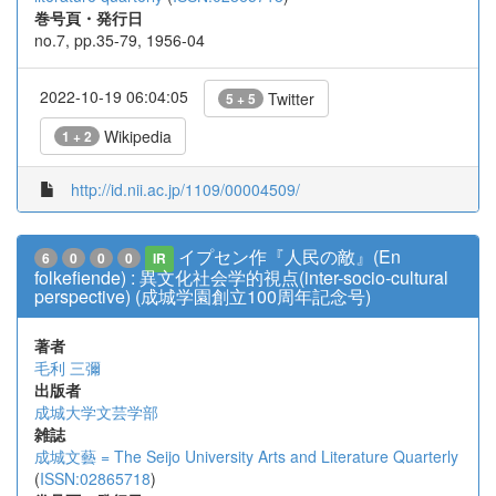
巻号頁・発行日
no.7, pp.35-79, 1956-04
2022-10-19 06:04:05
Twitter
5 + 5
Wikipedia
1 + 2
http://id.nii.ac.jp/1109/00004509/
イプセン作『人民の敵』(En
6
0
0
0
IR
folkefiende) : 異文化社会学的視点(inter-socio-cultural
perspective) (成城学園創立100周年記念号)
著者
毛利 三彌
出版者
成城大学文芸学部
雑誌
成城文藝 = The Seijo University Arts and Literature Quarterly
(
ISSN:02865718
)