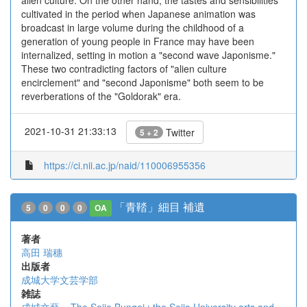
alien culture. On the other hand, the tastes and sensibilities
cultivated in the period when Japanese animation was
broadcast in large volume during the childhood of a
generation of young people in France may have been
internalized, setting in motion a "second wave Japonisme."
These two contradicting factors of "alien culture
encirclement" and "second Japonisme" both seem to be
reverberations of the "Goldorak" era.
2021-10-31 21:33:13
Twitter
5 + 2
https://ci.nii.ac.jp/naid/110006955356
「青鞜」細目 補遺
5
0
0
0
OA
著者
高田 瑞穗
出版者
成城大学文芸学部
雑誌