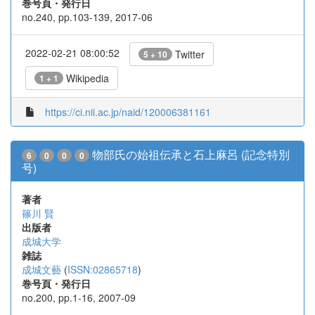
巻号頁・発行日
no.240, pp.103-139, 2017-06
2022-02-21 08:00:52
Twitter
5 + 10
Wikipedia
1 + 1
https://ci.nii.ac.jp/naid/120006381161
物部氏の始祖伝承と石上麻呂 (記念特別
6
0
0
0
号)
著者
篠川 賢
出版者
成城大学
雑誌
成城文藝
(
ISSN:02865718
)
巻号頁・発行日
no.200, pp.1-16, 2007-09