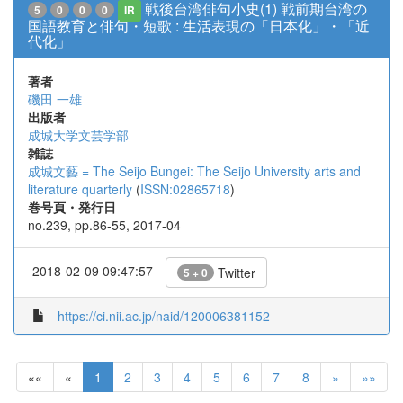
戦後台湾俳句小史(1) 戦前期台湾の
5
0
0
0
IR
国語教育と俳句・短歌 : 生活表現の「日本化」・「近
代化」
著者
磯田 一雄
出版者
成城大学文芸学部
雑誌
成城文藝 = The Seijo Bungei: The Seijo University arts and
literature quarterly
(
ISSN:02865718
)
巻号頁・発行日
no.239, pp.86-55, 2017-04
2018-02-09 09:47:57
Twitter
5 + 0
https://ci.nii.ac.jp/naid/120006381152
««
«
1
2
3
4
5
6
7
8
»
»»