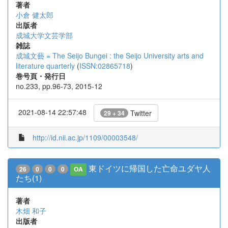
著者
小倉 健太郎
出版者
成城大学文芸学部
雑誌
成城文藝 = The Seijo Bungei : the Seijo University arts and
literature quarterly
(
ISSN:02865718
)
巻号頁・発行日
no.233, pp.96-73, 2015-12
2021-08-14 22:57:48
Twitter
29 + 34
http://id.nii.ac.jp/1109/00003548/
東ドイツに帰国した亡命ユダヤ人
26
0
0
0
OA
たち(1)
著者
木畑 和子
出版者