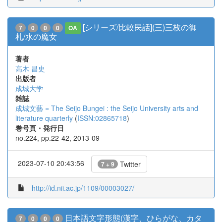
[シリーズ/比較民話](三)三枚の御
7
0
0
0
OA
札/水の魔女
著者
高木 昌史
出版者
成城大学
雑誌
成城文藝 = The Seijo Bungei : the Seijo University arts and
literature quarterly
(
ISSN:02865718
)
巻号頁・発行日
no.224, pp.22-42, 2013-09
2023-07-10 20:43:56
Twitter
7 + 9
http://id.nii.ac.jp/1109/00003027/
日本語文字形態(漢字、ひらがな、カタ
7
0
0
0