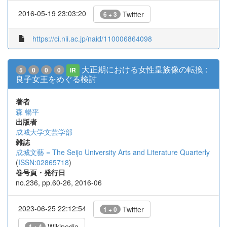
2016-05-19 23:03:20
Twitter
6 + 3
https://ci.nii.ac.jp/naid/110006864098
大正期における女性皇族像の転換 :
5
0
0
0
IR
良子女王をめぐる検討
著者
森 暢平
出版者
成城大学文芸学部
雑誌
成城文藝 = The Seijo University Arts and Literature Quarterly
(
ISSN:02865718
)
巻号頁・発行日
no.236, pp.60-26, 2016-06
2023-06-25 22:12:54
Twitter
1 + 0
Wikipedia
4 + 4