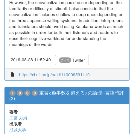
However, the subvocalization could occur depending on the
familiarity or difficulty of stimuli. I also conclude that the
subvocalization includes shallow to deep ones depending on
the three Japanese writing systems. In addition, interpreters
and translators should avoid using Katakana words as much
as possible in order for both their listeners and readers to
ease their cognitive workload for understanding the
meanings of the words.
2019-08-28 11:52:49
Twitter
7 + 1
https://ci.nii.ac.jp/naid/110009591110
重言<過半数を超える>の論理--言語時評
7
0
0
0
(2)
著者
工藤 力男
出版者
成城大学