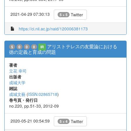
2021-04-29 07:30:13
Twitter
5 + 5
https://ci.nii.ac.jp/naid/120006381173
アリストテレスの友愛論における
5
0
0
0
IR
徳の定義と育成の問題
著者
立花 幸司
出版者
成城大学
雑誌
成城文藝
(
ISSN:02865718
)
巻号頁・発行日
no.220, pp.51-33, 2012-09
2020-05-21 00:54:59
Twitter
5 + 4