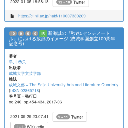
2022-01-05 18:58:18
Twitter
12 + 10
https://ci.nii.ac.jp/naid/110007389269
新海誠の『秒速5センチメート
10
0
0
0
IR
ル』における放浪のイメージ (成城学園創立100周年
記念号)
著者
早川 恭只
出版者
成城大学文芸学部
雑誌
成城文藝 = The Seijo University Arts and Literature Quarterly
(
ISSN:02865718
)
巻号頁・発行日
no.240, pp.454-434, 2017-06
2021-09-29 23:07:41
Twitter
9 + 11
Wikipedia
1 + 1