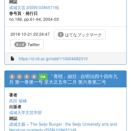
雑誌
成城文芸
(
ISSN:02865718
)
巻号頁・発行日
no.186, pp.61-64, 2004-03
2018-10-21 22:24:47
はてなブックマーク
1
Twitter
6 + 0
https://ci.nii.ac.jp/naid/110004682310
「青鞜」細目 : 自明治四十四年九
6
0
0
0
OA
月 第一巻第一号 至大正五年二月 第六巻第二号
著者
高田 瑞穗
出版者
成城大学文芸学部
雑誌
成城文藝 = The Seijo Bungei : the Seijo University arts and
literature quarterly
(
ISSN:02865718
)