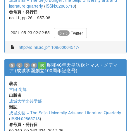
成城文藝 = The Seijo Bungei : the Seijo University arts and
literature quarterly
(
ISSN:02865718
)
巻号頁・発行日
no.11, pp.26, 1957-08
2021-05-23 02:22:55
Twitter
5 + 5
http://id.nii.ac.jp/1109/00004547/
昭和46年天皇訪欧とマス・メディ
5
0
0
0
IR
ア (成城学園創立100周年記念号)
著者
古田 尚輝
出版者
成城大学文芸学部
雑誌
成城文藝 = The Seijo University Arts and Literature Quarterly
(
ISSN:02865718
)
巻号頁・発行日
no.240, pp.360-334, 2017-06