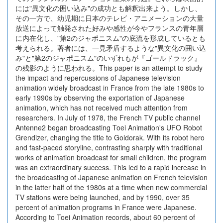
には"異文化の囲い込み"の成功とも解釈出来よう。しかし、
その一方で、幼児期に日本のテレビ・アニメーションの大量
放送によって触発された好みや感性が今やフランスの青年層
に内在化し、"第2のジャポニスム"の底流を形成しているとも
考えられる。著者には、一見矛盾するような"異文化の囲い込
み"と"第2のジャポニスム"のいずれもが『ゴールドラック』
の残影のように思われる。This paper is an attempt to study
the impact and repercussions of Japanese television
animation widely broadcast in France from the late 1980s to
early 1990s by observing the exportation of Japanese
animation, which has not received much attention from
researchers. In July of 1978, the French TV public channel
Antenne2 began broadcasting Toei Animation's UFO Robot
Grendizer, changing the title to Goldorak. With its robot hero
and fast-paced storyline, contrasting sharply with traditional
works of animation broadcast for small children, the program
was an extraordinary success. This led to a rapid increase in
the broadcasting of Japanese animation on French television
in the latter half of the 1980s at a time when new commercial
TV stations were being launched, and by 1990, over 35
percent of animation programs in France were Japanese.
According to Toei Animation records, about 60 percent of