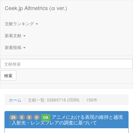
Ceek.jp Altmetrics (α ver.)
文献ランキング
新着文献
新着投稿
検索
ホーム
文献一覧: 02865718 (ISSN)
156件
アニメにおける表現の維持と越境
29
0
0
0
OA
: 入射光・レンズフレアの調査に基づいて