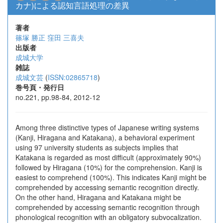
カナ)による認知言語処理の差異
著者
篠塚 勝正
窪田 三喜夫
出版者
成城大学
雑誌
成城文芸
(
ISSN:02865718
)
巻号頁・発行日
no.221, pp.98-84, 2012-12
Among three distinctive types of Japanese writing systems
(Kanji, Hiragana and Katakana), a behavioral experiment
using 97 university students as subjects implies that
Katakana is regarded as most difficult (approximately 90%)
followed by Hiragana (10%) for the comprehension. Kanji is
easiest to comprehend (100%). This indicates Kanji might be
comprehended by accessing semantic recognition directly.
On the other hand, Hiragana and Katakana might be
comprehended by accessing semantic recognition through
phonological recognition with an obligatory subvocalization.