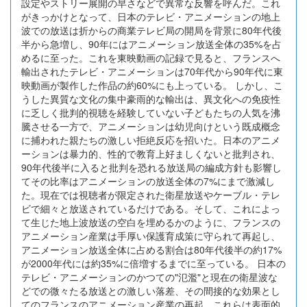
設定やストリー展開の早さなどで異常な反響を呼んだ。これ
がきっかけとなって、日本のテレビ・アニメーションの地上
波での放送は折からの商業テレビ局の開局を背景に80年代後
半から急増し、90年にはアニメーション放送全体の35%を占
めるに至った。これを東映動画の記録で見ると、フランスへ
輸出されたテレビ・アニメーションは70年代から90年代に東
映動画が製作した作品の約60%にも上っている。 しかし、こ
うした異質な文化の集中豪雨的な輸出は、異文化への免疫性
に乏しく批判的視聴を経験していない子どもたちの人気を沸
騰させる一方で、アニメーションは幼児向けという既成概念
に捕われた親たちの激しい拒絶反応を招いた。日本のアニメ
ーションは暴力的、性的で教育上好ましくないと批判され、
90年代後半に入ると批判を恐れる放送局の編成方針も影響し
てその比率はアニメーションの放送全体の7%にまで激減し
た。現在では視聴者が限定された衛星放送やケーブル・テレ
ビで細々と放送されているだけである。そして、これによっ
て生じた地上波放送の空白を埋めるかのように、フランスの
アニメーション産業は手厚い保護育成策に守られて再起し、
アニメーション放送全体に占める割合は80年代後半の約17%
が2000年代には約35%に倍増するまでに至っている。 日本の
テレビ・アニメーションのかつての"氾濫"と現在の衛星波な
どでの微々たる放送との激しい落差、その間接的な効果とし
てのフランスのアニメーション産業の再起。これらは表面的