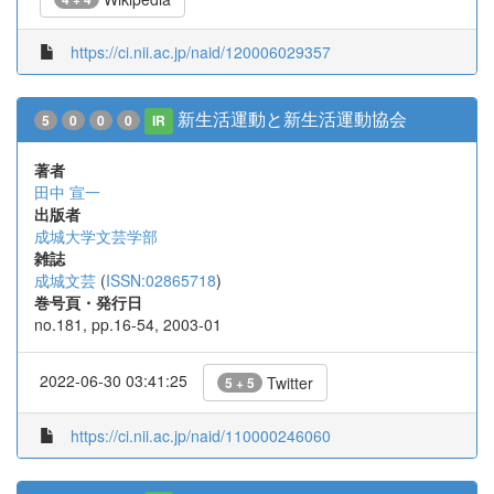
https://ci.nii.ac.jp/naid/120006029357
新生活運動と新生活運動協会
5
0
0
0
IR
著者
田中 宣一
出版者
成城大学文芸学部
雑誌
成城文芸
(
ISSN:02865718
)
巻号頁・発行日
no.181, pp.16-54, 2003-01
2022-06-30 03:41:25
Twitter
5 + 5
https://ci.nii.ac.jp/naid/110000246060