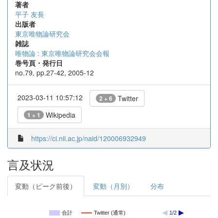
著者
平子 友長
出版者
東京唯物論研究会
雑誌
唯物論 : 東京唯物論研究会会報
巻号頁・発行日
no.79, pp.27-42, 2005-12
2023-03-11 10:57:12
Twitter
2 + 6
Wikipedia
1 + 1
https://ci.nii.ac.jp/naid/120006932949
言及状況
変動（ピーク前後）
変動（月別）
分布
合計
Twitter (通常)
1/2