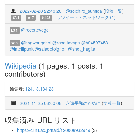
2022-02-20 22:46:28
@soichiro_sumida
(
投稿一覧
)
リツイート・ネットワーク (1)
1
7
0.408
@recettevege
1
@kogwangchol
@recettevege
@h94597453
6
@intellipunk
@saladetoignon
@shot_hagita
Wikipedia
(1 pages, 1 posts, 1
contributors)
編集者:
124.18.184.28
2021-11-25 06:00:08
永遠平和のために
(
文献一覧
)
収集済み URL リスト
https://ci.nii.ac.jp/naid/120006932949
(3)