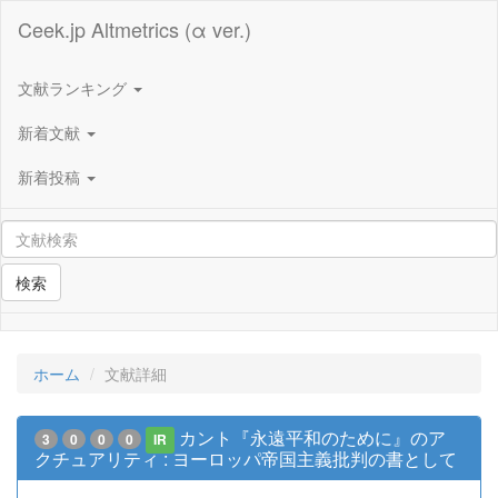
Ceek.jp Altmetrics (α ver.)
文献ランキング
新着文献
新着投稿
検索
ホーム
文献詳細
カント『永遠平和のために』のア
3
0
0
0
IR
クチュアリティ : ヨーロッパ帝国主義批判の書として