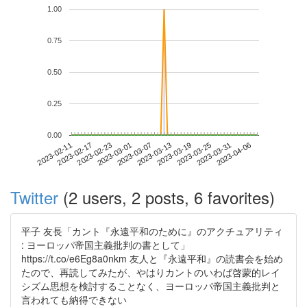
1.00
0.75
0.50
0.25
0.00
2023-03-31
2023-02-11
2023-03-01
2023-03-19
2023-04-06
2023-02-17
2023-03-07
2023-03-25
2023-02-23
2023-03-13
Twitter
(2 users, 2 posts, 6 favorites)
平子 友長「カント『永遠平和のために』のアクチュアリティ
: ヨーロッパ帝国主義批判の書として」
https://t.co/e6Eg8a0nkm 友人と『永遠平和』の読書会を始め
たので、再読してみたが、やはりカントのいわば啓蒙的レイ
シズム思想を検討することなく、ヨーロッパ帝国主義批判と
言われても納得できない