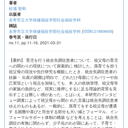
著者
松浦 智和
出版者
名寄市立大学保健福祉学部社会福祉学科
雑誌
名寄市立大学保健福祉学部社会福祉学科
(
ISSN:21869669
)
巻号頁・発行日
no.11, pp.11-16, 2021-03-31
【要約】 育児を行う統合失調症患者について、祖父母の育児
への関わりの現状について探索的に 検討した。孫育てを担う
祖父母の現況や先行研究を概観したとき、統合失調症患者の
妊娠・ 出産の困難は明白で、どれだけ母親にリカバリーや自
己実現という視点を加味しても、本 人の疾病管理、祖父母等
の家族の負担など、現実に後押しするに足る理論的背景を見
出すことは難しい感があった。とはいえ、本研究のインタビ
ュー調査によって祖父母から聞か れた言葉は統合失調症患者
ゆえのものもあるが、一般的に、孫育てをする祖父母が遭遇
す る困難や喜びと符合する部分も大い減とフォーマル、イン
フォーマルサポート体制の構築 などを考えることは、統合失
調症の有無に関わらず、少子化のわが国にあって、子育て・