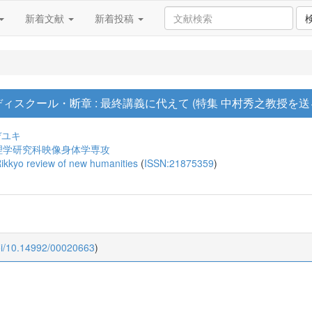
新着文献
新着投稿
ディスクール・断章 : 最終講義に代えて (特集 中村秀之教授を送
デユキ
理学研究科映像身体学専攻
 review of new humanities
(
ISSN:21875359
)
oi/10.14992/00020663
)