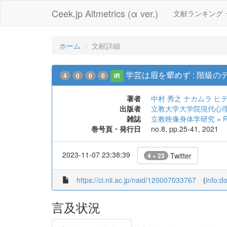
Ceek.jp Altmetrics (α ver.)
文献ランキング
ホーム
文献詳細
学芸は眉を顰めず : 階級の
4
0
0
0
IR
著者
中村 秀之
ナカムラ ヒ
出版者
立教大学大学院現代心
雑誌
立教映像身体学研究 = Rikkyo
巻号頁・発行日
no.8, pp.25-41, 2021
2023-11-07 23:38:39
Twitter
4 + 23
https://ci.nii.ac.jp/naid/120007033767
(
info:d
言及状況