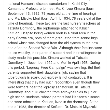
national Hansen's disease sanatorium in Koshi City,
Kumamoto Prefecture to meet Ms. Chizue Kimura (born
September 13, 1932, 79 years old at the time of hearing)
and Ms. Miyoko Mori (born April 1, 1934, 78 years old at the
time of hearing). These two are the last nursery teachers at
Tatsuta Dormitory, the orphanage attached to Kikuchi
Keifuen. Despite being women born in a rural area in the
early Showa era, both of them graduated from senior high
school which was changed from the old system to the new
one after the Second World War. Although their families were
not so wealthy, their parents' support and their willingness to
study made this possible. Kimura worked at Tatsuta
Dormitory in December 1952 and Mori in April 1953. During
this period, "Leprosy-Free Campaign" was swirling. But their
parents supported their daughters' job, saying that
tuberculosis is scary, but leprosy is not contagious. It is
interesting that they had such recognition even though they
were towners near the leprosy sanatorium. In Tatsuta
Dormitory, about 70 children from zero-year-olds to junior
high school students, whose parents had Hansen's disease
and were admitted to Keifuen, lived in the dormitory. At the
end of 1953, the director of Keifuen, Dr. Matsuki Miyazaki,