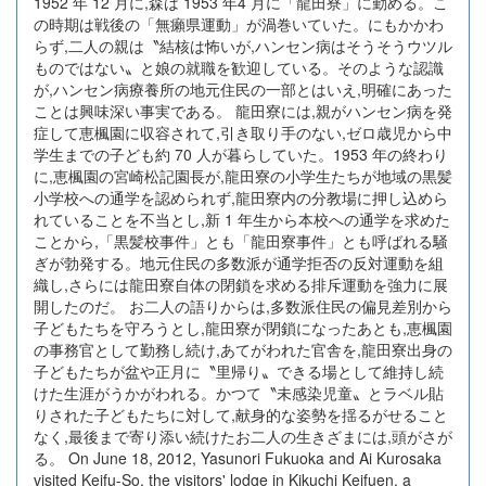
1952 年 12 月に,森は 1953 年4 月に「龍田寮」に勤める。こ
の時期は戦後の「無癩県運動」が渦巻いていた。にもかかわ
らず,二人の親は〝結核は怖いが,ハンセン病はそうそうウツル
ものではない〟と娘の就職を歓迎している。そのような認識
が,ハンセン病療養所の地元住民の一部とはいえ,明確にあった
ことは興味深い事実である。 龍田寮には,親がハンセン病を発
症して恵楓園に収容されて,引き取り手のない,ゼロ歳児から中
学生までの子ども約 70 人が暮らしていた。1953 年の終わり
に,恵楓園の宮崎松記園長が,龍田寮の小学生たちが地域の黒髪
小学校への通学を認められず,龍田寮内の分教場に押し込めら
れていることを不当とし,新 1 年生から本校への通学を求めた
ことから,「黒髪校事件」とも「龍田寮事件」とも呼ばれる騒
ぎが勃発する。地元住民の多数派が通学拒否の反対運動を組
織し,さらには龍田寮自体の閉鎖を求める排斥運動を強力に展
開したのだ。 お二人の語りからは,多数派住民の偏見差別から
子どもたちを守ろうとし,龍田寮が閉鎖になったあとも,恵楓園
の事務官として勤務し続け,あてがわれた官舎を,龍田寮出身の
子どもたちが盆や正月に〝里帰り〟できる場として維持し続
けた生涯がうかがわれる。かつて〝未感染児童〟とラベル貼
りされた子どもたちに対して,献身的な姿勢を揺るがせること
なく,最後まで寄り添い続けたお二人の生きざまには,頭がさが
る。 On June 18, 2012, Yasunori Fukuoka and Ai Kurosaka
visited Keifu-So, the visitors' lodge in Kikuchi Keifuen, a