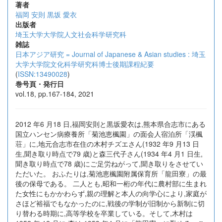
著者
福岡 安則
黒坂 愛衣
出版者
埼玉大学大学院人文社会科学研究科
雑誌
日本アジア研究 = Journal of Japanese & Asian studies : 埼玉
大学大学院文化科学研究科博士後期課程紀要
(
ISSN:13490028
)
巻号頁・発行日
vol.18, pp.167-184, 2021
2012 年6 月18 日,福岡安則と黒坂愛衣は,熊本県合志市にある
国立ハンセン病療養所「菊池恵楓園」の面会人宿泊所「渓楓
荘」に,地元合志市在住の木村チズエさん(1932 年9 月13 日
生,聞き取り時点で79 歳)と森三代子さん(1934 年4 月1 日生,
聞き取り時点で78 歳)にご足労ねがって,聞き取りをさせてい
ただいた。 おふたりは,菊池恵楓園附属保育所「龍田寮」の最
後の保母である。 二人とも,昭和一桁の年代に農村部に生まれ
た女性にもかかわらず,親の理解と本人の向学心により,家庭が
さほど裕福でもなかったのに,戦後の学制が旧制から新制に切
り替わる時期に,高等学校を卒業している。そして,木村は