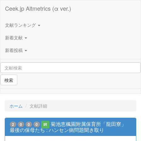
Ceek.jp Altmetrics (α ver.)
文献ランキング
新着文献
新着投稿
検索
ホーム
文献詳細
菊池恵楓園附属保育所「龍田寮」
2
0
0
0
IR
最後の保母たち : ハンセン病問題聞き取り