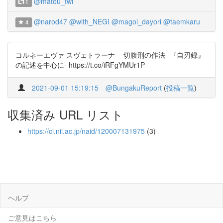
@matou_twi
1
@narod47
@with_NEGI
@magoi_dayori
@taemkaru
4
コルネーエヴァ スヴェトラーナ - 切腹刑の作法 -『自刃録』
の記述を中心に- https://t.co/iRFgYMUr1P
2021-09-01 15:19:15
@BungakuReport
(
投稿一覧
)
収集済み URL リスト
https://ci.nii.ac.jp/naid/120007131975
(3)
ヘルプ
ご意見はこちら