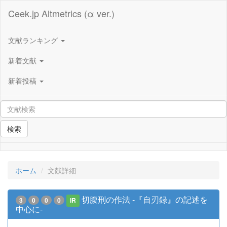
Ceek.jp Altmetrics (α ver.)
文献ランキング
新着文献
新着投稿
検索
ホーム
文献詳細
切腹刑の作法 -『自刃録』の記述を
3
0
0
0
IR
中心に-