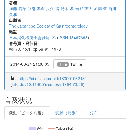
著者
加藤 義昭
服部 孝至
大矢 博
鈴木 孝
吉野 爽太
加藤 肇
西川
久和
出版者
The Japanese Society of Gastroenterology
雑誌
日本消化機病學會雜誌. 乙
(
ISSN:13497693
)
巻号頁・発行日
vol.73, no.1, pp.56-61, 1976
2014-03-24 21:30:05
Twitter
1 + 0
https://ci.nii.ac.jp/naid/130001062181
(
info:doi/10.11405/nisshoshi1964.73.56
)
言及状況
変動（ピーク前後）
変動（月別）
分布
合計
Twitter (Bot)