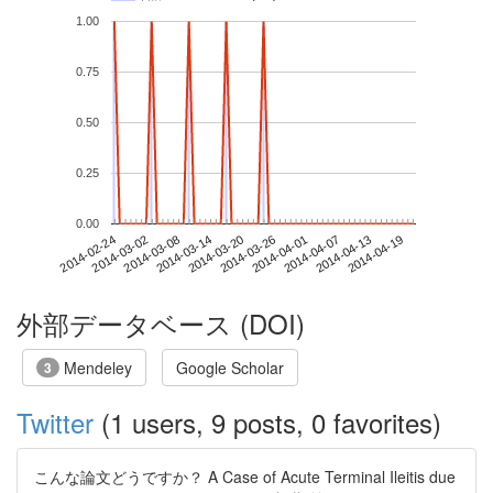
1.00
0.75
0.50
0.25
0.00
2014-04-13
2014-02-24
2014-03-14
2014-04-01
2014-04-19
2014-03-02
2014-03-20
2014-04-07
2014-03-08
2014-03-26
外部データベース (DOI)
Mendeley
Google Scholar
3
Twitter
(1 users, 9 posts, 0 favorites)
こんな論文どうですか？ A Case of Acute Terminal Ileitis due