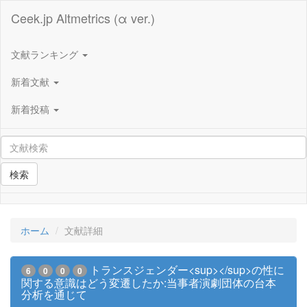
Ceek.jp Altmetrics (α ver.)
文献ランキング
新着文献
新着投稿
検索
ホーム
文献詳細
トランスジェンダー<sup></sup>の性に
6
0
0
0
関する意識はどう変遷したか:当事者演劇団体の台本
分析を通じて