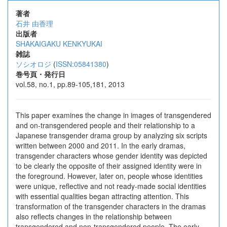
著者
石井 由香理
出版者
SHAKAIGAKU KENKYUKAI
雑誌
ソシオロジ
(
ISSN:05841380
)
巻号頁・発行日
vol.58, no.1, pp.89-105,181, 2013
This paper examines the change in images of transgendered
and on-transgendered people and their relationship to a
Japanese transgender drama group by analyzing six scripts
written between 2000 and 2011. In the early dramas,
transgender characters whose gender identity was depicted
to be clearly the opposite of their assigned identity were in
the foreground. However, later on, people whose identities
were unique, reflective and not ready-made social identities
with essential qualities began attracting attention. This
transformation of the transgender characters in the dramas
also reflects changes in the relationship between
transgendered and non-transgendered people. The early