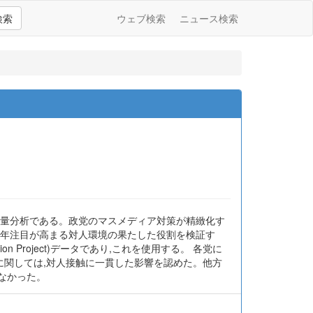
検索
ウェブ検索
ニュース検索
計量分析である。政党のマスメディア対策が精緻化す
近年注目が高まる対人環境の果たした役割を検証す
on Project)データであり,これを使用する。 各党に
に関しては,対人接触に一貫した影響を認めた。他方
なかった。