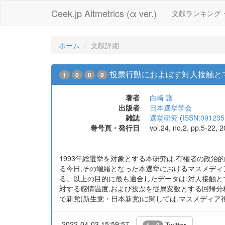
Ceek.jp Altmetrics (α ver.)
文献ランキング
ホーム
文献詳細
投票行動におよぼす対人接触とマ
1
0
0
0
著者
白崎 護
出版者
日本選挙学会
雑誌
選挙研究
(
ISSN:091235
巻号頁・発行日
vol.24, no.2, pp.5-22, 
1993年総選挙を対象とする本研究は,有権者の政
る今日,その端緒となった本選挙におけるマスメディ
る。以上の目的に最も適合したデータは,対人接触とマスメディア
対する感情温度,および投票を従属変数とする回帰分
で新党(新生党・日本新党)に関しては,マスメディ
2022-04-03 15:59:57