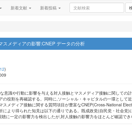
新着文献
新着投稿
スメディアの影響:CNEP データの分析
12
)
2009
治的な意識や行動に影響を与える対人接触とマスメディア接触に関しての
アの役割を再確認する。同時に,ソーシャル・キャピタルの一環として
接触に関する質問項目が豊富なCNEP(Cross-National Electi
析により得られた知見は以下の通りである。既成政党(自民党・社会党)
ア視聴に一定の影響力を検出したが,対人接触の影響力をほとんど確認でき