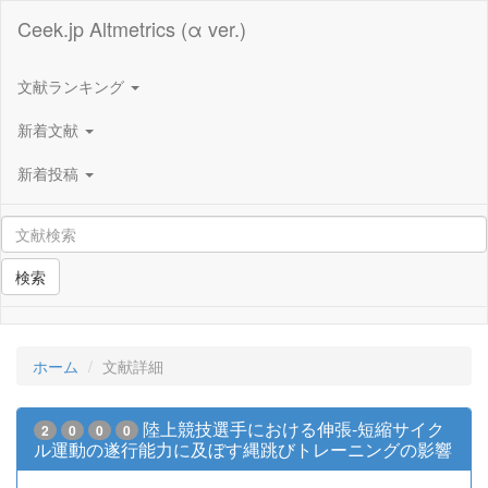
Ceek.jp Altmetrics (α ver.)
文献ランキング
新着文献
新着投稿
検索
ホーム
文献詳細
陸上競技選手における伸張-短縮サイク
2
0
0
0
ル運動の遂行能力に及ぼす縄跳びトレーニングの影響