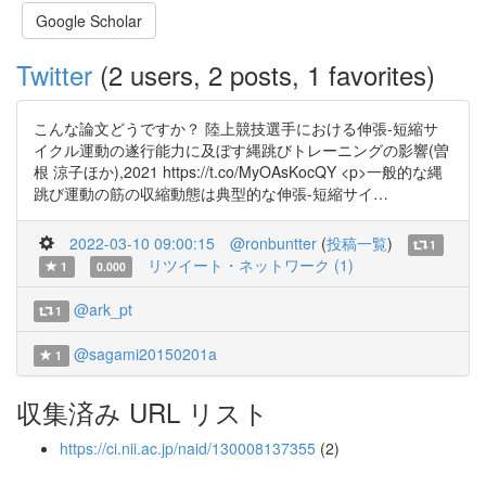
Google Scholar
Twitter
(2 users, 2 posts, 1 favorites)
こんな論文どうですか？ 陸上競技選手における伸張-短縮サ
イクル運動の遂行能力に及ぼす縄跳びトレーニングの影響(曽
根 涼子ほか),2021 https://t.co/MyOAsKocQY <p>一般的な縄
跳び運動の筋の収縮動態は典型的な伸張-短縮サイ…
2022-03-10 09:00:15
@ronbuntter
(
投稿一覧
)
1
リツイート・ネットワーク (1)
1
0.000
@ark_pt
1
@sagami20150201a
1
収集済み URL リスト
https://ci.nii.ac.jp/naid/130008137355
(2)