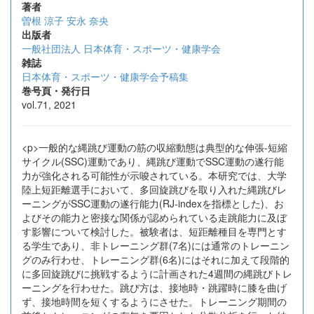
著者
曽根 涼子
安永 奈央
出版者
一般社団法人 日本体育・スポーツ・健康学会
雑誌
日本体育・スポーツ・健康学会予稿集
巻号頁・発行日
vol.71, 2021
<p>一般的な縄跳び運動の筋の収縮動態は典型的な伸張-短縮
サイクル(SSC)運動であり、縄跳び運動でSSC運動の遂行能
力が強化される可能性が示唆されている。本研究では、大学
陸上短距離選手において、多回旋跳びを取り入れた縄跳びレ
ーニングがSSC運動の遂行能力(RJ-indexを指標とした)、お
よびその能力と密接な関係が認められている走跳能力に及ぼ
す影響について検討した。被験者は、短距離種目を専門とす
る学生であり、非トレーニング群(7名)には通常のトレーニン
グのみ行わせ、トレーニング群(6名)にはそれに加えて段階的
に多回旋跳びに挑戦するように計画された4週間の縄跳びトレ
ーニングを行わせた。跳び方は、接地時・跳躍時に膝を曲げ
ず、接地時間を短くするようにさせた。トレーニング期間の