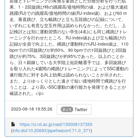
前後とトレーニングの有無を要因とした分散分析を行った結
果、1・2回旋跳び時の跳躍高/接地時間の値、および最大連続
跳躍(RJ)での跳躍高/接地時間の値(RJ-index値)、および60 m
走、垂直跳び、立ち幅跳びと立ち五段跳びの記録について、
いずれにも有意な交互作用は認められなかった。ただし、上
記検討とは別に運動習慣のない学生(4名)にも同じ縄跳びトレ
ーニングを行わせたところ、RJ-index値および立ち幅跳びの
記録が全員で向上した。縄跳び運動時の%RJ-index値は、110
bpmでの1回旋跳びが約50%、90 bpmでの1回旋跳びと2回旋
跳びが約75%、3回旋跳びが約95%であった。以上のことか
ら、日々鍛錬している大学陸上短距離選手では、多回旋跳び
を取り入れた4週間の縄跳びトレーニングによってSSC運動の
遂行能力に対する向上効果は認められないことが示された。
また、よりゆっくりとした速さで短い接地時間で縄跳びを行
うことは、より高いSSC運動の遂行能力を発揮できることが
確認された。</p>
2023-09-18 19:55:26
Twitter
2 + 1
https://ci.nii.ac.jp/naid/130008137355
(
info:doi/10.20693/jspehssconf.71.0_371
)