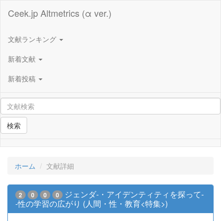
Ceek.jp Altmetrics (α ver.)
文献ランキング
新着文献
新着投稿
検索
ホーム
文献詳細
ジェンダ-・アイデンティティを探って-
2
0
0
0
-性の学習の広がり (人間・性・教育<特集>)