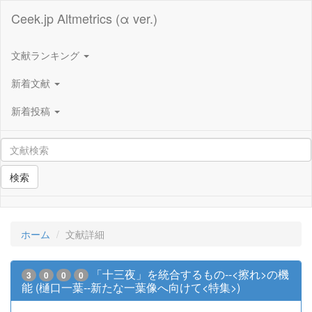
Ceek.jp Altmetrics (α ver.)
文献ランキング
新着文献
新着投稿
検索
ホーム
文献詳細
「十三夜」を統合するもの--<擦れ>の機
3
0
0
0
能 (樋口一葉--新たな一葉像へ向けて<特集>)