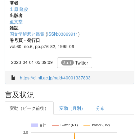
著者
出原 隆俊
出版者
至文堂
雑誌
国文学解釈と鑑賞
(
ISSN:03869911
)
巻号頁・発行日
vol.60, no.6, pp.p76-82, 1995-06
2023-04-01 05:39:09
Twitter
3 + 1
https://ci.nii.ac.jp/naid/40001337833
言及状況
変動（ピーク前後）
変動（月別）
分布
合計
Twitter (RT)
Twitter (Bot)
2.0