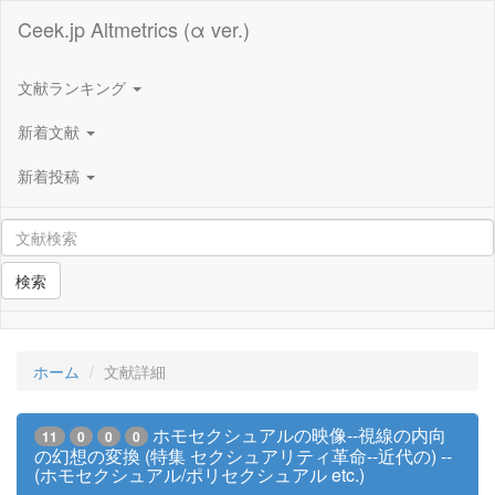
Ceek.jp Altmetrics (α ver.)
文献ランキング
新着文献
新着投稿
検索
ホーム
文献詳細
ホモセクシュアルの映像--視線の内向
11
0
0
0
の幻想の変換 (特集 セクシュアリティ革命--近代の) --
(ホモセクシュアル/ポリセクシュアル etc.)