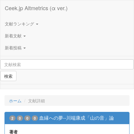
Ceek.jp Altmetrics (α ver.)
文献ランキング
新着文献
新着投稿
検索
ホーム
文献詳細
血縁への夢--川端康成「山の音」論
2
0
0
0
著者