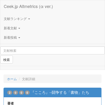
Ceek.jp Altmetrics (α ver.)
文献ランキング
新着文献
新着投稿
検索
ホーム
文献詳細
『こころ』--闘争する「書物」たち
2
0
0
0
著者