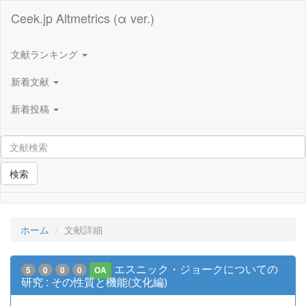
Ceek.jp Altmetrics (α ver.)
文献ランキング
新着文献
新着投稿
検索
ホーム
文献詳細
エスニック・ジョークについての
5
0
0
0
OA
研究 : その性質と機能(文化編)