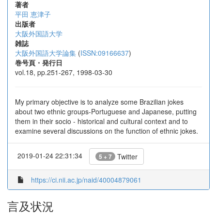
著者
平田 恵津子
出版者
大阪外国語大学
雑誌
大阪外国語大学論集
(
ISSN:09166637
)
巻号頁・発行日
vol.18, pp.251-267, 1998-03-30
My primary objective is to analyze some Brazilian jokes
about two ethnic groups-Portuguese and Japanese, putting
them in their socio - historical and cultural context and to
examine several discussions on the function of ethnic jokes.
2019-01-24 22:31:34
Twitter
5 + 7
https://ci.nii.ac.jp/naid/40004879061
言及状況