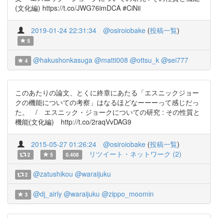
(文化編) https://t.co/JWG76imDCA #CiNii
2019-01-24 22:31:34
@osiroiobake
(
投稿一覧
)
5
@hakushonkasuga
@matti008
@ottsu_k
@sei777
4
このあたりの論文、とくに終章にあたる「エスニックジョー
クの機能についての考察」はなるほどなーーーって感じだっ
た。 / エスニック・ジョークについての研究 : その性質と
機能(文化編) http://t.co/2raqVvDAG9
2015-05-27 01:26:24
@osiroiobake
(
投稿一覧
)
リツイート・ネットワーク (2)
2
5
0.408
@zatushikou
@waraijuku
2
@dj_airly
@waraijuku
@zippo_moomin
3