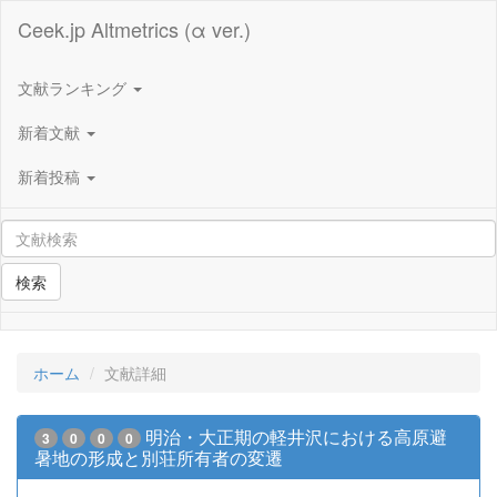
Ceek.jp Altmetrics (α ver.)
文献ランキング
新着文献
新着投稿
検索
ホーム
文献詳細
明治・大正期の軽井沢における高原避
3
0
0
0
暑地の形成と別荘所有者の変遷