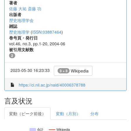
著者
佐藤 大祐
斎藤 功
出版者
歴史地理学会
雑誌
歴史地理学
(
ISSN:03887464
)
巻号頁・発行日
vol.46, no.3, pp.1-20, 2004-06
被引用文献数
2
2023-05-30 16:23:33
Wikipedia
3 + 3
https://ci.nii.ac.jp/naid/40006378788
言及状況
変動（ピーク前後）
変動（月別）
分布
合計
Wikipedia