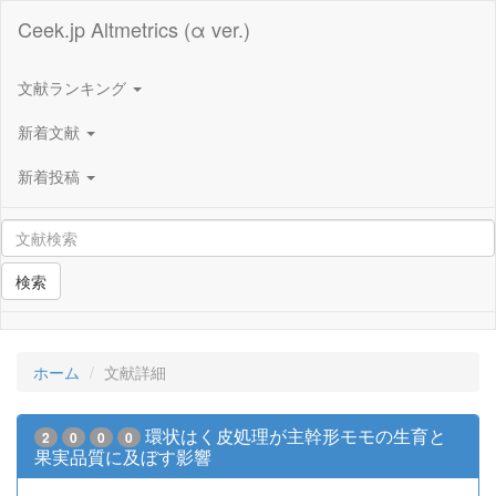
Ceek.jp Altmetrics (α ver.)
文献ランキング
新着文献
新着投稿
検索
ホーム
文献詳細
環状はく皮処理が主幹形モモの生育と
2
0
0
0
果実品質に及ぼす影響