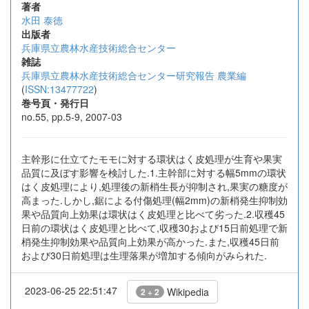
著者
水田 泰徳
出版者
兵庫県立農林水産技術総合センター
雑誌
兵庫県立農林水産技術総合センター研究報告 農業編
(
ISSN:13477722
)
巻号頁・発行日
no.55, pp.5-9, 2007-03
主幹形に仕立てたモモに対する環状はく皮処理が生育や果実
品質に及ぼす影響を検討した.1.主幹部に対する幅5mmの環状
はく皮処理により,処理後の新梢生長が抑制され,果実の糖度が
高まった.しかし,鋸による付傷処理(幅2mm)の新梢発生抑制効
果や品質向上効果は環状はく皮処理と比べて劣った.2.収穫45
日前の環状はく皮処理と比べて,収穫30および15日前処理で新
梢発生抑制効果や品質向上効果が高かった.また,収穫45日前
および30日前処理は生理落果が増加する傾向がみられた.
2023-06-25 22:51:47
Wikipedia
2 + 2