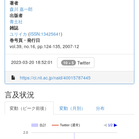
著者
森川 嘉一郎
出版者
青土社
雑誌
ユリイカ
(
ISSN:13425641
)
巻号頁・発行日
vol.39, no.16, pp.124-135, 2007-12
2023-03-20 18:52:01
Twitter
10 + 5
https://ci.nii.ac.jp/naid/40015787445
言及状況
変動（ピーク前後）
変動（月別）
分布
合計
Twitter (通常)
1/2
2.0