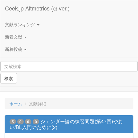
Ceek.jp Altmetrics (α ver.)
文献ランキング
新着文献
新着投稿
検索
ホーム
文献詳細
ジェンダー論の練習問題(第47回)やお
5
0
0
0
い/BL入門のために(2)