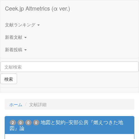
Ceek.jp Altmetrics (α ver.)
文献ランキング
新着文献
新着投稿
検索
ホーム
文献詳細
地図と契約--安部公房『燃えつきた地
2
0
0
0
図』論