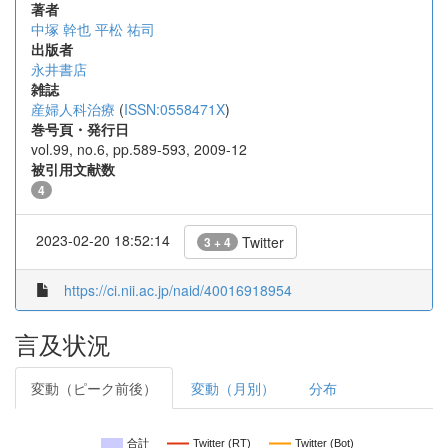
著者
中塚 幹也
平松 祐司
出版者
永井書店
雑誌
産婦人科治療
(
ISSN:0558471X
)
巻号頁・発行日
vol.99, no.6, pp.589-593, 2009-12
被引用文献数
4
2023-02-20 18:52:14
Twitter
3 + 4
https://ci.nii.ac.jp/naid/40016918954
言及状況
変動（ピーク前後）
変動（月別）
分布
合計
Twitter (RT)
Twitter (Bot)