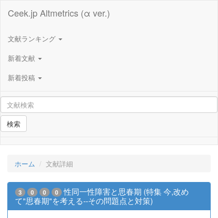
Ceek.jp Altmetrics (α ver.)
文献ランキング
新着文献
新着投稿
検索
ホーム
文献詳細
性同一性障害と思春期 (特集 今,改め
3
0
0
0
て"思春期"を考える--その問題点と対策)