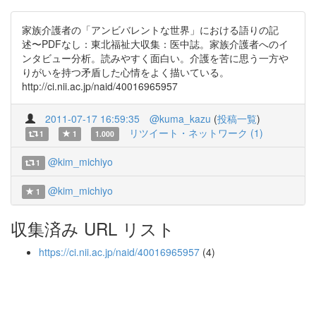
家族介護者の「アンビバレントな世界」における語りの記
述〜PDFなし：東北福祉大収集：医中誌。家族介護者へのイ
ンタビュー分析。読みやすく面白い。介護を苦に思う一方や
りがいを持つ矛盾した心情をよく描いている。
http://ci.nii.ac.jp/naid/40016965957
2011-07-17 16:59:35
@kuma_kazu
(
投稿一覧
)
リツイート・ネットワーク (1)
1
1
1.000
@kim_michiyo
1
@kim_michiyo
1
収集済み URL リスト
https://ci.nii.ac.jp/naid/40016965957
(4)