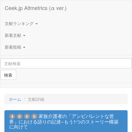
Ceek.jp Altmetrics (α ver.)
文献ランキング
新着文献
新着投稿
検索
ホーム
文献詳細
家族介護者の「アンビバレントな世
4
0
0
0
界」における語りの記述--もう1つのストーリー構築
に向けて