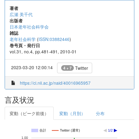
著者
広瀬 美千代
出版者
日本老年社会科学会
雑誌
老年社会科学
(
ISSN:03882446
)
巻号頁・発行日
vol.31, no.4, pp.481-491, 2010-01
2023-03-20 12:00:14
Twitter
4 + 7
https://ci.nii.ac.jp/naid/40016965957
言及状況
変動（ピーク前後）
変動（月別）
分布
合計
Twitter (通常)
1/2
1.00