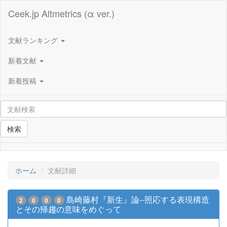
Ceek.jp Altmetrics (α ver.)
文献ランキング
新着文献
新着投稿
検索
ホーム
文献詳細
島崎藤村『新生』論--照応する表現構造
2
0
0
0
とその帰趨の意味をめぐって