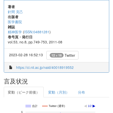
著者
針間 克己
出版者
医学書院
雑誌
精神医学
(
ISSN:04881281
)
巻号頁・発行日
vol.53, no.8, pp.749-753, 2011-08
2023-02-28 16:52:13
Twitter
12 + 16
https://ci.nii.ac.jp/naid/40018919552
言及状況
変動（ピーク前後）
変動（月別）
分布
合計
Twitter (通常)
1/2
6