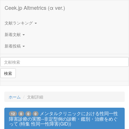
Ceek.jp Altmetrics (α ver.)
文献ランキング
新着文献
新着投稿
検索
ホーム
文献詳細
メンタルクリニックにおける性同一性
12
0
0
0
障害診療の実際--非定型例の診断・鑑別・治療をめぐ
って (特集 性同一性障害(GID))