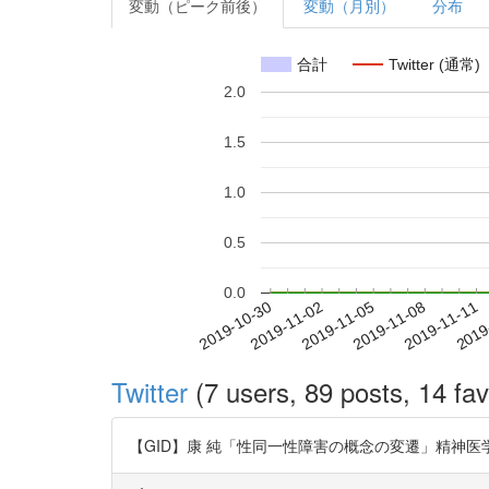
変動（ピーク前後）
変動（月別）
分布
合計
Twitter (通常)
2.0
1.5
1.0
0.5
0.0
2019-11-05
2019-11-08
2019-11-11
2019
2019-10-30
2019-11-02
Twitter
(7 users, 89 posts, 14 fav
【GID】康 純「性同一性障害の概念の変遷」精神医学 53巻8号 (p