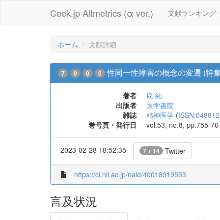
Ceek.jp Altmetrics (α ver.)
文献ランキング
ホーム
文献詳細
性同一性障害の概念の変遷 (特集 
7
0
0
0
著者
康 純
出版者
医学書院
雑誌
精神医学
(
ISSN:048812
巻号頁・発行日
vol.53, no.8, pp.755-7
2023-02-28 18:52:35
Twitter
7 + 14
https://ci.nii.ac.jp/naid/40018919553
言及状況