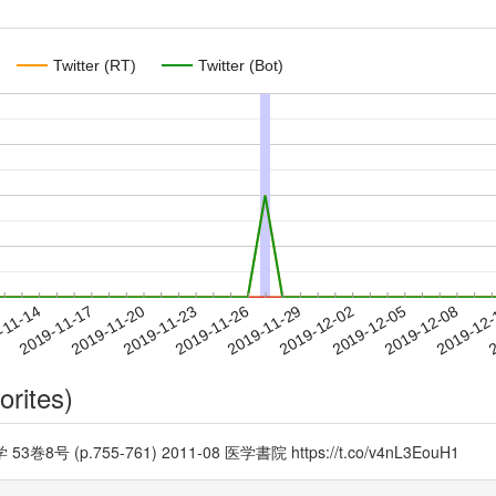
Twitter (RT)
Twitter (Bot)
2019-12-05
2019-12-08
2019-12
-11-14
2
2019-11-17
2019-11-20
2019-11-23
2019-11-26
2019-11-29
2019-12-02
orites)
.755-761) 2011-08 医学書院 https://t.co/v4nL3EouH1