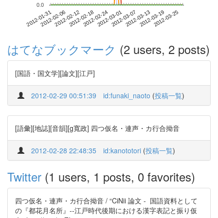
0.0
2012-03-19
2012-01-31
2012-02-18
2012-03-07
2012-03-25
2012-02-06
2012-02-24
2012-03-13
2012-02-12
2012-03-01
はてなブックマーク
(2 users, 2 posts)
[国語・国文学][論文][江戸]
2012-02-29 00:51:39
id:funaki_naoto
(
投稿一覧
)
[語彙][地誌][音韻][g寬政] 四つ仮名・連声・カ行合拗音
2012-02-28 22:48:35
id:kanototori
(
投稿一覧
)
Twitter
(1 users, 1 posts, 0 favorites)
四つ仮名・連声・カ行合拗音 / “CiNii 論文 - 国語資料として
の『都花月名所』--江戸時代後期における漢字表記と振り仮