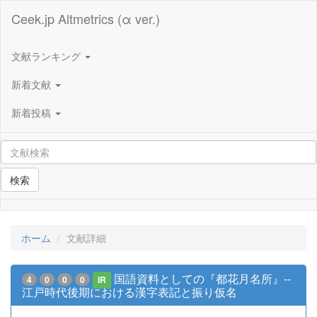
Ceek.jp Altmetrics (α ver.)
文献ランキング
新着文献
新着投稿
検索
ホーム
文献詳細
国語資料としての『都花月名所』--
4
0
0
0
IR
江戸時代後期における漢字表記と振り仮名