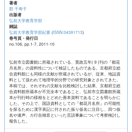
著者
郡 千寿子
出版者
弘前大学教育学部
雑誌
弘前大学教育学部紀要
(
ISSN:04391713
)
巻号頁・発行日
no.106, pp.1-7, 2011-10
弘前市立図書館に所蔵されている、寛政五年( 9 )刊の『都花
月名所』の資料性について検証したものである。京都府立総
合資料館にも同様の文献が所蔵されているが、従来、地誌資
料として扱われて地理学的分野での研究対象とされてきた。
本稿では、それぞれの文献を比較検討した結果、京都府立総
合資料館所蔵本が不完全本であること、弘前市立図書館所蔵
本が刊行時の様相をとどめた善本資料であることを明らかに
した。その上で、国語資料としての『都花月名所』の可能性
を探るために漢字表記に付された振り仮名に注目し、四つ仮
名や連声、カ行合拗音といった言語事象について考察検討し
報告した。