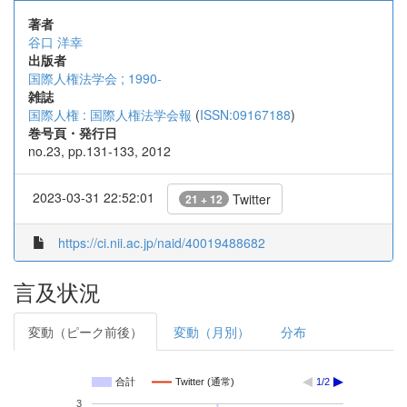
著者
谷口 洋幸
出版者
国際人権法学会 ; 1990-
雑誌
国際人権 : 国際人権法学会報
(
ISSN:09167188
)
巻号頁・発行日
no.23, pp.131-133, 2012
2023-03-31 22:52:01
Twitter
21 + 12
https://ci.nii.ac.jp/naid/40019488682
言及状況
変動（ピーク前後）
変動（月別）
分布
合計
Twitter (通常)
1/2
3