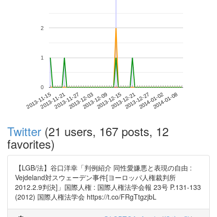
2
1
0
2014-01-02
2013-11-15
2013-12-03
2013-12-21
2014-01-08
2013-11-21
2013-12-09
2013-12-27
2013-11-27
2013-12-15
Twitter
(21 users, 167 posts, 12
favorites)
【LGB/法】谷口洋幸「判例紹介 同性愛嫌悪と表現の自由 :
Vejdeland対スウェーデン事件[ヨーロッパ人権裁判所
2012.2.9判決]」国際人権 : 国際人権法学会報 23号 P.131-133
(2012) 国際人権法学会 https://t.co/FRgTtgzjbL