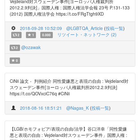
Vejdeland対スウェーデン事件[ヨーロッパ人権裁判所
2012.2.9判決]」国際人権 : 国際人権法学会報 23号 P.131-133
(2012) 国際人権法学会 https://t.co/FRgTtgh9XD
2018-09-28 10:52:09
@LGBTQA_Article
(
投稿一覧
)
リツイート・ネットワーク (2)
2
1
0.000
@ozawak
2
0
CiNii 論文 - 判例紹介 同性愛嫌悪と表現の自由 : Vejdeland対
スウェーデン事件[ヨーロッパ人権裁判所2012.2.9判決]
https://t.co/QOVxciC76q #CiNii
2018-08-16 18:51:21
@Nagas_K
(
投稿一覧
)
【LGB/ホモフォビア/表現の自由/法学】谷口洋幸「同性愛嫌
悪と表現の自由 : Vejdeland対スウェーデン事件」国際人権 :