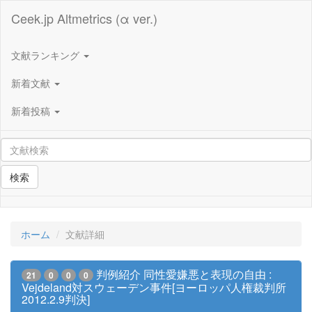
Ceek.jp Altmetrics (α ver.)
文献ランキング
新着文献
新着投稿
検索
ホーム
文献詳細
判例紹介 同性愛嫌悪と表現の自由 :
21
0
0
0
Vejdeland対スウェーデン事件[ヨーロッパ人権裁判所
2012.2.9判決]