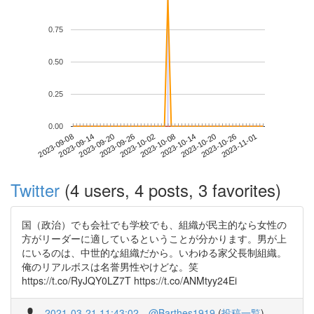
0.75
0.50
0.25
0.00
2023-10-26
2023-09-08
2023-09-26
2023-10-14
2023-11-01
2023-09-14
2023-10-02
2023-10-20
2023-09-20
2023-10-08
Twitter
(4 users, 4 posts, 3 favorites)
国（政治）でも会社でも学校でも、組織が民主的なら女性の
方がリーダーに適しているということが分かります。男が上
にいるのは、中世的な組織だから。いわゆる家父長制組織。
俺のリアルボスは名誉男性やけどな。笑
https://t.co/RyJQY0LZ7T https://t.co/ANMtyy24Ei
2021-03-21 11:43:02
@Barthes1919
(
投稿一覧
)