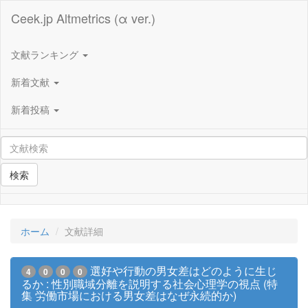
Ceek.jp Altmetrics (α ver.)
文献ランキング
新着文献
新着投稿
検索
ホーム
文献詳細
選好や行動の男女差はどのように生じ
4
0
0
0
るか : 性別職域分離を説明する社会心理学の視点 (特
集 労働市場における男女差はなぜ永続的か)