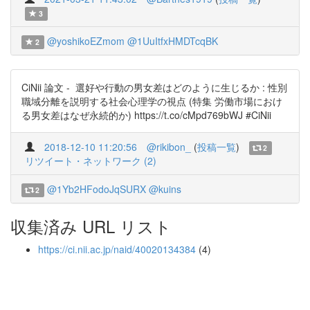
3
@yoshikoEZmom
@1UuItfxHMDTcqBK
2
CiNii 論文 - 選好や行動の男女差はどのように生じるか : 性別
職域分離を説明する社会心理学の視点 (特集 労働市場におけ
る男女差はなぜ永続的か) https://t.co/cMpd769bWJ #CiNii
2018-12-10 11:20:56
@rikibon_
(
投稿一覧
)
2
リツイート・ネットワーク (2)
@1Yb2HFodoJqSURX
@kuins
2
収集済み URL リスト
https://ci.nii.ac.jp/naid/40020134384
(4)