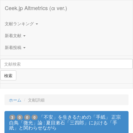
Ceek.jp Altmetrics (α ver.)
文献ランキング
新着文献
新着投稿
検索
ホーム
文献詳細
「不安」を生きるための「手紙」 正宗
3
0
0
0
白鳥「微光」論 : 夏目漱石「三四郎」における「手
紙」と関わらせながら